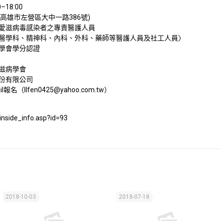
–18:00
高雄市左營區大中一路386號)
愛滋病毒感染者之專責醫護人員
醫學科、精神科、內科、外科、藥師等醫護人員及社工人員〉
學會學分認證
滋病學會
份有限公司
il報名（
llfen0425@yahoo.com.tw
）
/inside_info.asp?id=93
2018-10-03
2018-07-18