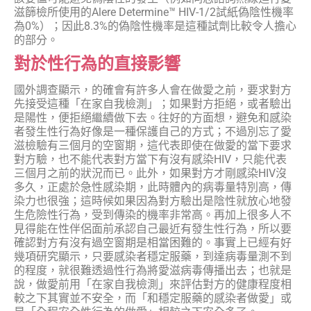
滋篩檢所使用的Alere Determine™ HIV-1/2試紙偽陰性機率
為0%）；因此8.3%的偽陰性機率是這種試劑比較令人擔心
的部分。
對於性行為的直接影響
國外調查顯示，的確會有許多人會在做愛之前，要求對方
先接受這種「在家自我檢測」；如果對方拒絕，或者驗出
是陽性，便拒絕繼續做下去。往好的方面想，避免和感染
者發生性行為好像是一種保護自己的方式；不過別忘了愛
滋檢驗有三個月的空窗期，這代表即使在做愛的當下要求
對方驗，也不能代表對方當下有沒有感染HIV，只能代表
三個月之前的狀況而已。此外，如果對方才剛感染HIV沒
多久，正處於急性感染期，此時體內的病毒量特別高，傳
染力也很強；這時候如果因為對方驗出是陰性就放心地發
生危險性行為，受到傳染的機率非常高。再加上很多人不
見得能在性伴侶面前承認自己最近有發生性行為，所以要
確認對方有沒有過空窗期是相當困難的。事實上已經有好
幾項研究顯示，只要感染者穩定服藥，到達病毒量測不到
的程度，就很難透過性行為將愛滋病毒傳播出去；也就是
說，做愛前用「在家自我檢測」來評估對方的健康程度相
較之下其實並不安全，而「和穩定服藥的感染者做愛」或