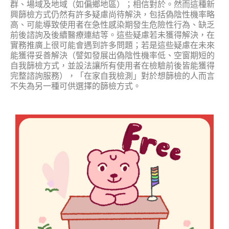
群、場域及地域（如偏鄉地區）；相信對於。然而這種新
興篩檢方式仍然有許多疑慮尚待解決，包括偽陰性機率略
高、可能導致使用者在急性感染期發生危險性行為、缺乏
前後諮詢及後續醫療連結等。這些疑慮若未獲得解決，在
實務推廣上很可能會遇到許多問題；若是這些疑慮在未來
能獲得妥善解決（譬如發展出偽陰性機率低、空窗期短的
自我篩檢方式，並設法讓所有使用者在檢驗前後皆能獲得
完整諮詢服務），「在家自我檢測」對於想篩檢的人而言
不失為另一種可供選擇的篩檢方式。