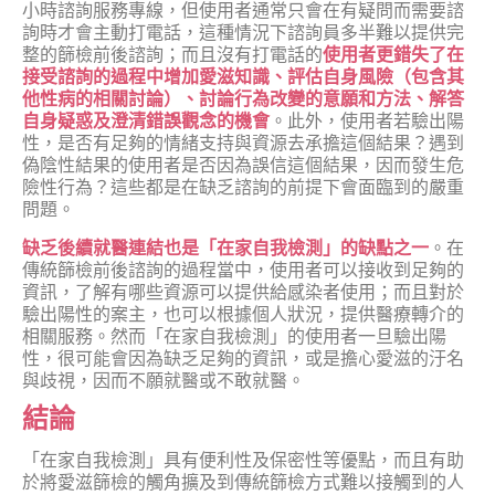
小時諮詢服務專線，但使用者通常只會在有疑問而需要諮
詢時才會主動打電話，這種情況下諮詢員多半難以提供完
整的篩檢前後諮詢；而且沒有打電話的
使用者更錯失了在
接受諮詢的過程中增加愛滋知識、評估自身風險（包含其
他性病的相關討論）、討論行為改變的意願和方法、解答
自身疑惑及澄清錯誤觀念的機會
。此外，使用者若驗出陽
性，是否有足夠的情緒支持與資源去承擔這個結果？遇到
偽陰性結果的使用者是否因為誤信這個結果，因而發生危
險性行為？這些都是在缺乏諮詢的前提下會面臨到的嚴重
問題。
缺乏後續就醫連結也是「在家自我檢測」的缺點之一
。在
傳統篩檢前後諮詢的過程當中，使用者可以接收到足夠的
資訊，了解有哪些資源可以提供給感染者使用；而且對於
驗出陽性的案主，也可以根據個人狀況，提供醫療轉介的
相關服務。然而「在家自我檢測」的使用者一旦驗出陽
性，很可能會因為缺乏足夠的資訊，或是擔心愛滋的汙名
與歧視，因而不願就醫或不敢就醫。
結論
「在家自我檢測」具有便利性及保密性等優點，而且有助
於將愛滋篩檢的觸角擴及到傳統篩檢方式難以接觸到的人