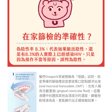
雖然Oraquick常被簡稱為「唾篩」試劑，但
是準確的篩檢應該是要收集口腔黏膜滲出液
(oral mucosal transudate ,OMT) ，也有人稱
為牙齦溝液( gingival crevicular fluid)。這種
液體中抗體與其他血清成分的濃度，顯著地
較唾液為高，更能顯示出正確檢驗結果。