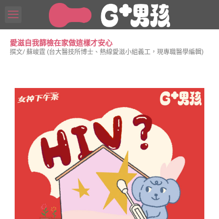
愛滋自我篩檢在家做這樣才安心
撰文/ 蘇峻霆 (台大醫技所博士、熱線愛滋小組義工，現專職醫學編輯)