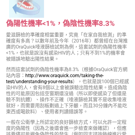
偽陽性機率<1%，偽陰性機率8.3%
愛滋篩檢的準確度相當重要，究竟「在家自我檢測」的準
確度有多高？以數年前及今年（2016年）都曾經在台灣推
廣的OraQuick唾液篩檢試劑為例，這套試劑的偽陽性機率
<1%，也就是說沒有感染HIV的人；只有不到1%的機率會
被錯誤地驗出陽性結果。
然而這套試劑的偽陰性機率為8.3%（根據OraQuick官方網
站內容：
http://www.oraquick.com/taking-the-
test/understanding-your-results
），也就是說100個已經感
染HIV的人，會有8個以上會被誤驗出陰性結果。造成偽陰
性的可能原因包括空窗期還沒過（所以即使感染了但還是
驗不到抗體）、操作不正確（唾液篩檢其實不是收集唾液
就好，而需要用刮板劃過上下牙齦，而且30分鐘內不能吃
東西或喝飲料）、使用者判讀錯誤等。
一般在公衛學上所認定的良好篩檢方式，可以允許一定程
度的偽陽性（因為之後還會進一步檢查來做確認），但應
該要儘可能避免偽陰性的發生（例如同志諮詢熱線進行愛