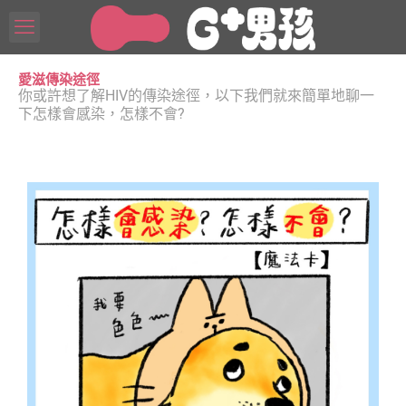
愛滋傳染途徑
你或許想了解HIV的傳染途徑，以下我們就來簡單地聊一
下怎樣會感染，怎樣不會?