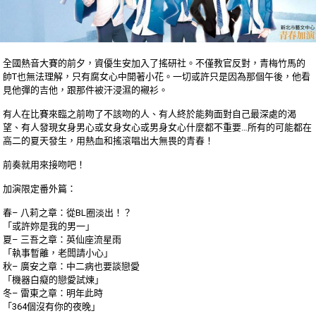
全國熱音大賽的前夕，資優生安加入了搖研社。不僅教官反
對，青梅竹馬的
帥T也無法理解，只有腐女心中開著小花。
一切或許只是因為那個午後，他看
見他彈的吉他，跟那件被
汗浸濕的襯衫。
有人在比賽來臨之前吻了不該吻的人、有人終於能夠面對自
己最深處的渴
望、有人發現女身男心或女身女心或男身女心
什麼都不重要…所有的可能都在
高二的夏天發生，用熱血和
搖滾唱出大無畏的青春！
前奏就用來接吻吧！
加演限定番外篇：
春– 八莉之章：從BL圈淡出！？
「或許妳是我的男一」
夏– 三吾之章：英仙座流星雨
「執事暫離，老闆請小心」
秋– 廣安之章：中二病也要談戀愛
「機器白癡的戀愛試煉」
冬– 雷東之章：明年此時
「364個沒有你的夜晚」