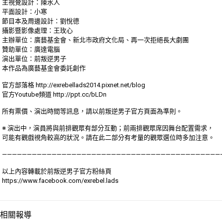
主視覺設計：陳水人
平面設計：小寒
節目本及周邊設計：劉悅德
攝影暨影像處理：王玫心
主辦單位：廣藝基金會、新北市政府文化局、再一次拒絕長
大劇團
贊助單位：廣達電腦
演出單位：前叛逆男子
本作品為廣藝基金會委託創作
官方部落格
http://
exrebellads2014.pixnet.net/
blog
官方Youtube頻道
http://ppt.cc/bLDn
所有票價、演出時間等訊息，請以前叛逆男子官方頁面為準
則。
※ 演出中，演員將與前排觀眾有部分互動；前兩排觀眾席因舞
台配置需求，
可能有觀戲視角較高的狀況。請在此二部分有
考量的觀眾選位時多加注意。
————————————————————————————————————————————
以上內容轉載於前叛逆男子官方粉絲頁
https://www.facebook.com/exrebel.lads
相關報導