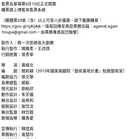
套票及單場票6月15日正式開賣
購票請上博客來售票系統
（團體票20張（含）以上可享八折優惠，請下載團購單：
https://goo.gl/q4QAjk
，填寫回傳至再拒票務信箱：against.again
.troupe@gmail.com，由票務專員與您聯
繫）
製作人：再一次拒絕長大劇團
執行製作：陳雅柔、王詩琪
行銷統籌：曾彥寧
導 演：黃緣文
編 劇：簡莉穎（2015年國家兩廳院『藝術基地計畫
』駐館藝術家）
編劇協力：張文華
音樂總監：蔣韜
燈光設計：劉柏欣
動作設計：朱芳儀
舞台設計：吳修和
服裝設計：謝岱汝
舞台監督：林岱蓉
歌唱指導：羅香菱
宣傳執行：韓愷真
票務執行：黃慧玲