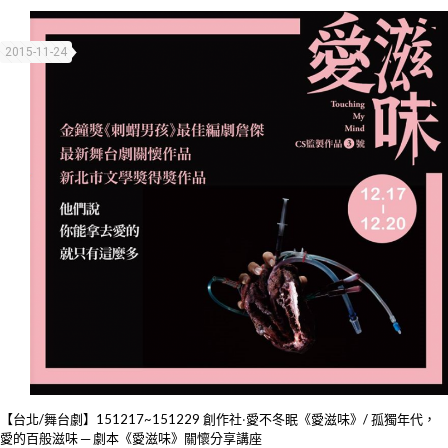
2015-11-24
【台北/舞台劇】151217~151229 創作社‧愛不冬眠《愛滋味》/ 孤獨年代，
愛的百般滋味 ─ 劇本《愛滋味》關懷分享講座