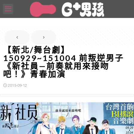
【新北/舞台劇】
150929~151004 前叛逆男子
《新社員—前奏就用來接吻
吧！》青春加演
2015-09-12