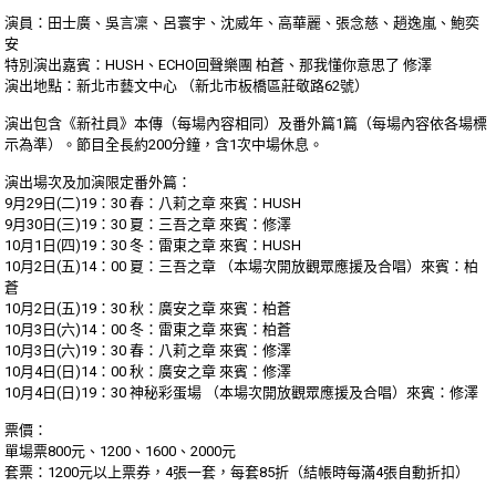
演員：田士廣、吳言凜、呂寰宇、沈威年、高華麗、張念慈
、趙逸嵐、鮑奕
安
特別演出嘉賓：HUSH、ECHO回聲樂團 柏蒼、那我懂你意思了 修澤
演出地點：新北市藝文中心 （新北市板橋區莊敬路62號）
演出包含《新社員》本傳（每場內容相同）及番外篇1篇（
每場內容依各場標
示為準）。節目全長約200分鐘，含1
次中場休息。
演出場次及加演限定番外篇：
9月29日(二)19：30 春：八莉之章 來賓：HUSH
9月30日(三)19：30 夏：三吾之章 來賓：修澤
10月1日(四)19：30 冬：雷東之章 來賓：HUSH
10月2日(五)14：00 夏：三吾之章 （本場次開放觀眾應援及合唱）來賓：柏
蒼
10月2日(五)19：30 秋：廣安之章 來賓：柏蒼
10月3日(六)14：00 冬：雷東之章 來賓：柏蒼
10月3日(六)19：30 春：八莉之章 來賓：修澤
10月4日(日)14：00 秋：廣安之章 來賓：修澤
10月4日(日)19：30 神秘彩蛋場 （本場次開放觀眾應援及合唱）來賓：修澤
票價：
單場票800元、1200、1600、2000元
套票：1200元以上票券，4張一套，每套85折（結帳
時每滿4張自動折扣）