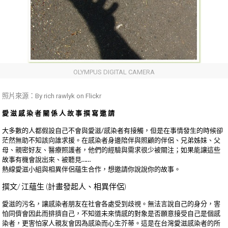
OLYMPUS DIGITAL CAMERA
照片來源：By
rich rawlyk
on Flickr
愛滋感染者關係人故事撰寫邀請
大多數的人都假設自己不會與愛滋/感染者有接觸，但是在事情發生的時候卻
茫然無助不知該向誰求援。在感染者身邊陪伴與照顧的伴侶、兄弟姊妹、父
母、親密好友、醫療照護者，他們的經驗與需求很少被關注；如果能讓這些
故事有機會說出來、被聽見……
熱線愛滋小組與相異伴侶蘊生合作，想邀請你說說你的故事。
撰文/ 江蘊生 (計畫發起人、相異伴侶)
愛滋的污名，讓感染者朋友在社會各處受到歧視。無法言說自己的身分，害
怕同儕會因此而排擠自己，不知道未來情感的對象是否願意接受自己是個感
染者，更害怕家人親友會因為感染而心生芥蒂。這是在台灣愛滋感染者的所