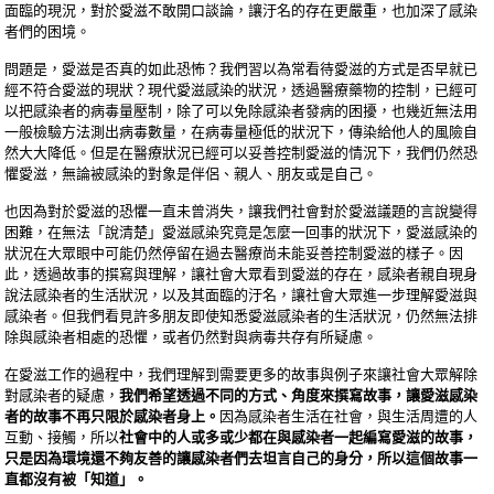
面臨的現況，對於愛滋不敢開口談論，讓汙名的存在更嚴重，也加深了感染
者們的困境。
問題是，愛滋是否真的如此恐怖？我們習以為常看待愛滋的方式是否早就已
經不符合愛滋的現狀？現代愛滋感染的狀況，透過醫療藥物的控制，已經可
以把感染者的病毒量壓制，除了可以免除感染者發病的困擾，也幾近無法用
一般檢驗方法測出病毒數量，在病毒量極低的狀況下，傳染給他人的風險自
然大大降低。但是在醫療狀況已經可以妥善控制愛滋的情況下，我們仍然恐
懼愛滋，無論被感染的對象是伴侶、親人、朋友或是自己。
也因為對於愛滋的恐懼一直未曾消失，讓我們社會對於愛滋議題的言說變得
困難，在無法「說清楚」愛滋感染究竟是怎麼一回事的狀況下，愛滋感染的
狀況在大眾眼中可能仍然停留在過去醫療尚未能妥善控制愛滋的樣子。因
此，透過故事的撰寫與理解，讓社會大眾看到愛滋的存在，感染者親自現身
說法感染者的生活狀況，以及其面臨的汙名，讓社會大眾進一步理解愛滋與
感染者。但我們看見許多朋友即使知悉愛滋感染者的生活狀況，仍然無法排
除與感染者相處的恐懼，或者仍然對與病毒共存有所疑慮。
在愛滋工作的過程中，我們理解到需要更多的故事與例子來讓社會大眾解除
對感染者的疑慮，
我們希望透過不同的方式、角度來撰寫故事，讓愛滋感染
者的故事不再只限於感染者身上。
因為感染者生活在社會，與生活周遭的人
互動、接觸，所以
社會中的人或多或少都在與感染者一起編寫愛滋的故事，
只是因為環境還不夠友善的讓感染者們去坦言自己的身分，所以這個故事一
直都沒有被「知道」。