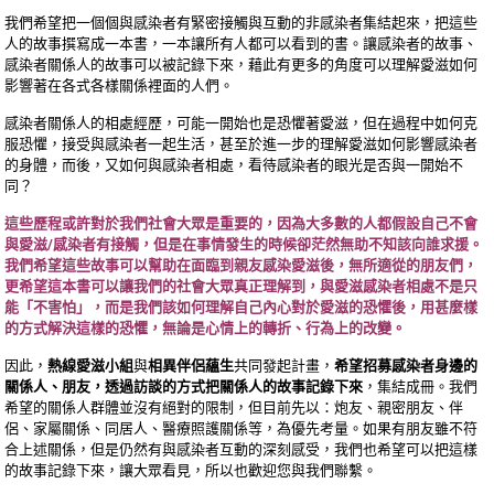
我們希望把一個個與感染者有緊密接觸與互動的非感染者集結起來，把這些
人的故事撰寫成一本書，一本讓所有人都可以看到的書。讓感染者的故事、
感染者關係人的故事可以被記錄下來，藉此有更多的角度可以理解愛滋如何
影響著在各式各樣關係裡面的人們。
感染者關係人的相處經歷，可能一開始也是恐懼著愛滋，但在過程中如何克
服恐懼，接受與感染者一起生活，甚至於進一步的理解愛滋如何影響感染者
的身體，而後，又如何與感染者相處，看待感染者的眼光是否與一開始不
同？
這些歷程或許對於我們社會大眾是重要的，因為大多數的人都假設自己不會
與愛滋/感染者有接觸，但是在事情發生的時候卻茫然無助不知該向誰求援。
我們希望這些故事可以幫助在面臨到親友感染愛滋後，無所適從的朋友們，
更希望這本書可以讓我們的社會大眾真正理解到，與愛滋感染者相處不是只
能「不害怕」，而是我們該如何理解自己內心對於愛滋的恐懼後，用甚麼樣
的方式解決這樣的恐懼，無論是心情上的轉折、行為上的改變。
因此，
熱線愛滋小組
與
相異伴侶蘊生
共同發起計畫，
希望招募感染者身邊的
關係人、朋友，透過訪談的方式把關係人的故事記錄下來
，集結成冊。我們
希望的關係人群體並沒有絕對的限制，但目前先以：炮友、親密朋友、伴
侶、家屬關係、同居人、醫療照護關係等，為優先考量。如果有朋友雖不符
合上述關係，但是仍然有與感染者互動的深刻感受，我們也希望可以把這樣
的故事記錄下來，讓大眾看見，所以也歡迎您與我們聯繫。