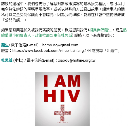
訪談的過程中，我們會先行了解您對於故事撰寫的隱私接受程度，或可以用
完全無法辨認的暱稱呈現故事，或者以特殊的方式寫出故事。讓當事人的隱
私可以完全受到保護而不會曝光。因為我們理解，愛滋在社會中然仍很難被
「公開的談」。
如果您有興趣加入被我們訪談的朋友，歡迎您與我們 (
相異伴侶蘊生
，或是
熱
線愛滋小組負責人、政策推廣部主任杜思誠
) 聯絡，以下為聯絡資訊：
蘊生
/ 電子信箱(E-mail)：
homo.v.c@gmail.com
臉書：
https://www.facebook.com/vincent.chiang.144
或搜尋「江蘊生」
杜思誠
(小杜)
/ 電子信箱(E-mail)：
xiaodu@hotline.org.tw