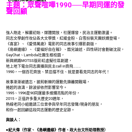
主題：眾聲喧嘩1990──早期同運的發
聲回顧
強人剛走，解嚴初始，媒體開放，社運爆發，民治主運動激盪。
同志文學創作攻佔各大文學獎，紅綾金粉、白雪扮裝天團妖嬌登場，
《喜宴》、《愛情萬歲》電影的同志故事引爆影劇版，
《島嶼邊緣》、《愛福好自在報》、酷兒論述、四性研討會劃破沈寂，
GayChat、Lambda社團生根校園，
新興網路MOTSS版彩虹虛擬社區創建，
地上地下電台同志廣播與民主call in齊飛………
1990，一個百花齊放、禁忌擋不住、就是要看見同志的年代！
故事漸漸被遺忘，披荊斬棘的運動先鋒離開戰場，
捲起的浪濤，餘波卻依然影響至今。
1995、1996是90同運最多燦爛亮點的年份，
2015，正值許多重大歷史20週年，
熱線老同小組邀請三位曾參與早年同志發聲/現身的朋友，
和你一起回顧這段同志運動的歷史足跡。
與談人：
●紀大偉（作家、《島嶼邊緣》作者、政大台文所助理教授）