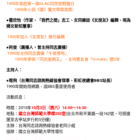
1995年發起第一屆GLAD同性戀甦醒日
1995年小說《膜》獲文學獎首獎）
●瞿欣怡（作家、「我們之間」志工、女同雜誌《女朋友》編輯、現為
婦女新知董事）
1995年加入《女朋友》擔任編輯​
●阿俊（廣播人，曾主持同志廣播）
1995年主持同志廣播「午夜香吻」
1995年參與「同志星期五」、主持聽友會「H-mate」歷2年
主持人：
●喀飛（台灣同志諮詢熱線協會理事、彩虹夜總會BBS站長）
1995年開始用網路、成BBS重度使用者
活動訊息：
時間：2015年
10月3日（週六）14:00～16:30
地點：
國立台灣師範大學樸203室
(台北市和平東路一段162號，可搭捷
運至古亭站步行約5分鐘)
主辦：台灣同志諮詢熱線協會老同小組
協辦：國立台灣師範大學性壇社