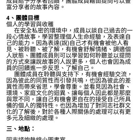
成員給予分享者回饋，團體成員藉由提問可以豐
富分享者的故事內容。
4、團體目標
個人的學習與收穫
在安全私密的環境中，成員以談自己過去的一
段心情故事，學習整理個人生命經驗，及表達自
己的能力。因為表達(說)自己才有機會被他人看
見、被聆聽、被了解，有機會舒解情緒、調適個
人狀態、團體成員則可以學習如何聆聽並以提問
的方式來讓說故事的人說更多，個人也會因為成
員的回饋進一步反思、了解自己。
團體成員在聆聽與支持下，有機會經驗交流，
因為彼此的同質性而引發共鳴，也因為彼此的差
異性而帶來省思，學會尊重。並看見因為社會、
環境、家庭文化的迴異、讓每個人因此都是那麼
與眾不同，讓自己有機會更自在的接受自己所具
備的個人的獨特性。也因為增加了對同志社群文
化的了解後，對於各種人際關係的處理可以有更
多元及細緻的處理。
三、地點：