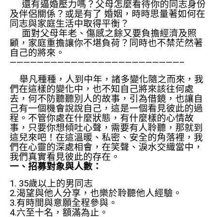
還有逼婚壓力嗎？父母怎麼看待你的同志身份
及伴侶關係？或是有了 婚姻，時時思量著如何在
同志與家庭生活中取得平衡？
面對父母年老、傷感之餘又要負擔經濟及照
顧，家庭重擔讓你不堪負荷？同時也不禁茫然著
自己的將來。
—————————————————————————–
舉凡種種，人到中年，諸多變化隨之而來，我
們在這樣的變化中，也不知自己將來該往何處
去，何不防聽聽別人的故事，引為借鏡，也讓自
己有一個機會說說自己，這是一個看見彼此的過
程。不管你處在什麼狀態，有什麼樣的心情故
事，只要你想傾吐心聲，需要有人聆聽，那就到
這兒來吧！在這溫暖、私密、安全的角落裡，我
們在心靈的深處相會，在笑聲、淚水交織當中，
我們真實看見彼此的存在。
一、招募對象與人數：
1. 35歲以上的男同志
2.渴望與他人分享，也樂於聆聽他人經驗。
3.有時間與意願全程參與。
4.六至十名，額滿為止。