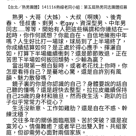
【台北／熟男團體】141116熱線老同小組：第五屆熟男同志團體招募
熟男、大哥（大姊）、大叔（啊姨）、後青
春、 怪叔書、剩男、老gay、資深型男、中年男
同志……等等，開始有人把這些稱謂和你連結在一
起時，你作何感想？你能自在、自信地擁抱中年
嗎？人生好比打一場球，球局到了上半場終了，
你成績結算如何？是正處於得心應手、揮灑自
如，打算下半場繼續衝刺？還是節節敗退，正在
苦思下半場如何扳回頹勢、少輸為贏？
當出現第一根白髮時，或者老花找上你時，你
怎麼看待自己？是驀地心驚，還是自許別有風
韻、魅力散發嗎？
鏡子裏的你是你認識的自己？身體要說的話自
己聽的懂嗎？還是趕快去整型，拉拉皮繼續保持
自己25歲的身材和臉旦，然而夜生活、跑趴的日
子似乎常常力不從心？
生活沒新意、工作如雞肋？還是自在不惑、幹
練沈穩？
交往多年的關係面臨瓶頸、苦於突破？還是寂
寞芳心、情傷難癒？或者早已出雙入對、共組家
庭，但卻需勞心面對兩個家族。