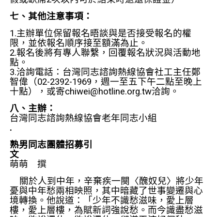
七、其他注意事項：
1.主辦單位保留報名晤談與是否接受報名的權
限，並依報名順序接至額滿為止。
2.報名後將有專人聯繫，回覆報名狀況與活動地
點。
3.洽詢電話：台灣同志諮詢熱線協會社工主任鄭
智偉（02-2392-1969，週一至五下午二點至晚上
十點），或寄chiwei@hotline.org.tw洽詢。
八、主辦：
台灣同志諮詢熱線協會老年同志小組
.
熟男同志團體招募引
文
萌萌 撰
關於人到中年，辛棄疾一闋〈醜奴兒〉將少年
憂與中年愁兩相映照，其中暗藏了世事變遷與心
境轉換。他說道：「少年不識愁滋味，愛上層
樓，愛上層樓，為賦新詞強說愁。而今識盡愁滋