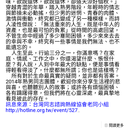
味，欲說還休，欲說還休，卻道天涼好個秋。」
穿越青澀的年華，踏入熟男階段，年輕時的情志
與節操未必動搖，但少男的迷惘、青春的肉體、
激情與衝動，終究都已變成了另一種模樣。而詩
人凌性傑說：「無法重來的人生，既是中年人的
資產，也是最可怕的負累」從時間的高處回望，
不管生命中經過了多少蹇阨困頓，多少來來去去
的幸與不幸，終究有一些事情是我們無法、也不
能遺忘的。
人生至此，行逾三分之一，你滿意嗎？在家
庭、情感、工作之中，你還渴望什麼、悵恨什
麼？有人說，人到中年最大的缺點，便是事情看
得輕看得淡了，什麼都無所謂；你也是這樣嗎？
所有對於生命最真實的疑問，並非都有答案。
2014年熟男同志團體，歡迎你來分享生活裡的悲
與喜，也聽聽別人的故事；或許各有煩惱困頓、
各有躊躇得意，但我們將在心靈深處，最真摯地
看見彼此的存在。
訊息來源：台灣同志諮詢熱線協會老同小組
http://hotline.org.tw/event/527
…
閱讀更多