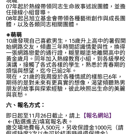
現職:
07年起於熱線帶領同志生命故事述說團體，並擔
任接線小組督導。
08年起呂旭立基金會帶領各種藝術創作與成長團
體，以及各類同志相關團體。
※萌萌
10歲發現自己喜歡男生，15歲升上高中的暑假開
始網路交友，傾盡三年時間認識情愛與性，換得
一張網路戀愛的通行證，糊里糊塗地離開高中的
黃金歲月。同年加入熱線教育小組，到各級學校
演講，接觸了各式各樣的學生，熟悉於青春期的
煩惱與想望，迄今已逾2年。
現在，21歲的我周旋於各種情感的樣態已6年，
期待的是對未來有更真實的想像，渴望傾聽熟男
朋友的故事與探索經驗，彼此映照出生命的美麗
與哀愁。
六、報名方式：
即日起至11月26日截止，請上
【報名網站】
←(點選進去)填寫報名表。
繳交場地費每人500元，另收保證金1000元（請
假或缺席2次以內可於結束時退還保證金）