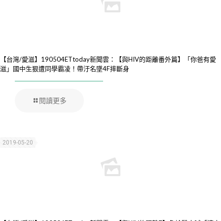
【台灣/愛滋】190504ETtoday新聞雲：【與HIV的距離番外篇】「你爸有愛
滋」國中生狠遭同學霸凌！帶汙名墜4F摔斷身
閱讀更多
2019-05-20