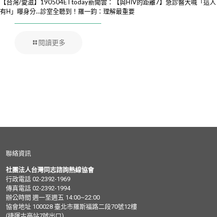
【台灣/愛滋】190504ETtoday新聞雲：【與HIV的距離7】急診醫大喊「這人
有H」曝身分…診室全聽到！羅一鈞：理解最重要
閱讀更多
聯絡資訊
社團法人台灣同志諮詢熱線協會
行政電話 02-2392-1969
傳真電話 02-2392-1994
辦公時間 週一至週五 14:00~22:00
協會地址 100028 臺北市羅斯福路二段70號12樓
(捷運古亭站7號出口)