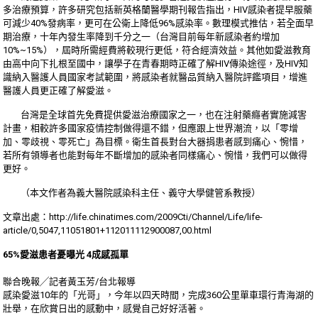
多治療預算，許多研究包括新英格蘭醫學期刊報告指出，HIV感染者提早服藥
可減少40%發病率，更可在公衛上降低96%感染率。數理模式推估，若全面早
期治療，十年內發生率降到千分之一（台灣目前每年新感染者約增加
10%~15%），屆時所需經費將較現行更低，符合經濟效益。其他如愛滋教育
由高中向下扎根至國中，讓學子在青春期時正確了解HIV傳染途徑，及HIV知
識納入醫護人員國家考試範圍，將感染者就醫品質納入醫院評鑑項目，增進
醫護人員更正確了解愛滋。
台灣是全球首先免費提供愛滋治療國家之一，也在注射藥癮者實施減害
計畫，相較許多國家疫情控制做得還不錯，但應跟上世界潮流，以「零增
加、零歧視、零死亡」為目標。衛生首長對台大器捐患者感到痛心、惋惜，
若所有領導者也能對每年不斷增加的感染者同樣痛心、惋惜，我們可以做得
更好。
（本文作者為義大醫院感染科主任、義守大學健管系教授）
文章出處：
http://life.chinatimes.com/2009Cti/Channel/Life/life-
article/0,5047,11051801+112011112900087,00.html
65%愛滋患者憂曝光 4成感孤單
聯合晚報╱記者黃玉芳/台北報導
感染愛滋10年的「光哥」，今年以四天時間，完成360公里單車環行青海湖的
壯舉，在欣賞日出的感動中，感覺自己好好活著。