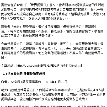
露德協會於12月1日「世界愛滋日」前夕，發表對347位愛滋感染者的生活現
況調查報告，卻發現仍有65%的受訪者有身分告知或曝光的壓力，顯示一般
民眾仍難以跟感染者自在相處。並有4成的受訪者，經常感到孤單、疲憊。另
有44%受訪者表示，跟家人之間的關係感到壓力。
感染者「光哥」現身說法，很怕被朋友知道。但後來他決定「坦蕩過生
活」，每四個月抽血追蹤，不熬夜，養成游泳、慢跑等運動習慣等，學習跟
病毒和平共處，也參加團體抒發情緒。
今年世界愛滋日主題是「零增長、零歧視、零死亡」，光哥想告訴大眾，愛
滋感染者也可以維持健康，希望民眾可以「update」(更新)對愛滋的觀念，
不要再用害怕的態度看待。他也對其他感染者說，不要以為生病就是世界末
日。
文章出處：
http://udn.com/NEWS/LIFE/LIF1/6751436.shtml
12/1世界愛滋日 呼籲愛滋零歧視
作者： 林宜箴 | 教育廣播電台 – 2011年11月30日
明天(1號)就是世界愛滋日，台灣截至今年10月31號止，已經有2萬2,491人感
染愛滋，九成介於20到49歲，以新增案例來看，目前每4小時就產生一名新的
愛滋感染者，愛滋關懷社團呼籲政府應制定更多愛滋友善政策。