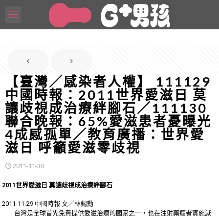
【臺灣／感染者人權】 111129
中國時報：2011世界愛滋日 莫
讓歧視成治療絆腳石／111130
聯合晚報：65%愛滋患者憂曝光
4成感孤單／教育廣播：世界愛
滋日 呼籲愛滋零歧視
2011-11-30
2011世界愛滋日 莫讓歧視成治療絆腳石
2011-11-29 中國時報 文／林錫勳
台灣是全球首先免費提供愛滋治療的國家之一，也在注射藥癮者實施減