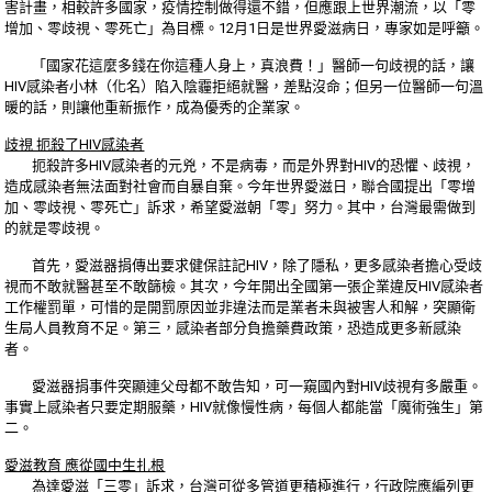
害計畫，相較許多國家，疫情控制做得還不錯，但應跟上世界潮流，以「零
增加、零歧視、零死亡」為目標。12月1日是世界愛滋病日，專家如是呼籲。
「國家花這麼多錢在你這種人身上，真浪費！」醫師一句歧視的話，讓
HIV感染者小林（化名）陷入陰霾拒絕就醫，差點沒命；但另一位醫師一句溫
暖的話，則讓他重新振作，成為優秀的企業家。
歧視 扼殺了HIV感染者
扼殺許多HIV感染者的元兇，不是病毒，而是外界對HIV的恐懼、歧視，
造成感染者無法面對社會而自暴自棄。今年世界愛滋日，聯合國提出「零增
加、零歧視、零死亡」訴求，希望愛滋朝「零」努力。其中，台灣最需做到
的就是零歧視。
首先，愛滋器捐傳出要求健保註記HIV，除了隱私，更多感染者擔心受歧
視而不敢就醫甚至不敢篩檢。其次，今年開出全國第一張企業違反HIV感染者
工作權罰單，可惜的是開罰原因並非違法而是業者未與被害人和解，突顯衛
生局人員教育不足。第三，感染者部分負擔藥費政策，恐造成更多新感染
者。
愛滋器捐事件突顯連父母都不敢告知，可一窺國內對HIV歧視有多嚴重。
事實上感染者只要定期服藥，HIV就像慢性病，每個人都能當「魔術強生」第
二。
愛滋教育 應從國中生扎根
為達愛滋「三零」訴求，台灣可從多管道更積極進行，行政院應編列更