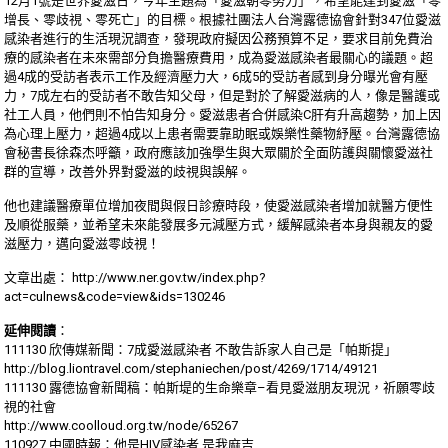
12月1號是世界愛滋日，今年主題為「愛滋朝零努力」，希望能達到愛滋「零
增長、零歧視、零死亡」的目標。根據社團法人台灣露德協會針對347位愛滋
感染者進行的生活現況調查，發現政府擬因公務預算不足，要求目前免費治
療的感染者在未來需部分負擔醫療費用，成為愛滋感染者最關心的議題。超
過4成的受訪者表示工作及經濟壓力大，6成5的受訪者感到身分曝光會有壓
力，7成左右的受訪者不敢告知父母，但是對於了解愛滋病的人，像是醫護或
社工人員，他們則不怕告知身分。愛滋患者合併感染C肝有升高趨勢，加上因
為心理上壓力，超過4成以上患者需要靠助眠或娛樂性藥物紓壓。台灣露德協
會秘書長徐森杰呼籲，政府應該加強學生與大眾關於全面防護與關懷愛滋社
群的宣導，改善外界對愛滋的歧視與誤解。
他也建議醫療單位增加夜間與假日診療時段，使愛滋感染者增加就醫方便性
及順從服藥，並希望未來能發展多元減壓方式，緩解感染者本身與親友的愛
滋壓力，邁向愛滋零歧視！
文章出處：
http://www.ner.gov.tw/index.php?
act=culnews&code=view&ids=130246
延伸閱讀
：
111130 欣傳媒新聞：7成愛滋感染者 不敢告訴家人自己是「帕斯提」
http://blog.liontravel.com/stephaniechen/post/4269/1714/49121
111130 露德協會新聞稿：帕斯堤的生命樂章–看見愛滋朋友現況，祈願零歧
視的社會
http://www.coolloud.org.tw/node/65267
110927 中國時報：他是HIV感染者,是我麻吉