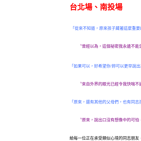
台北場、南投場
「從來不知道，原來孩子藏著這麼重要
〝曾經以為，這個祕密我永遠不能
「如果可以，好希望你/妳可以更早說
〝來自外界的眼光已經令我快喘不過
「原來，還有其他的父母們，也有同志
〝原來，說出口沒有想像中的可怕，
給每一位正在承受類似心境的同志朋友