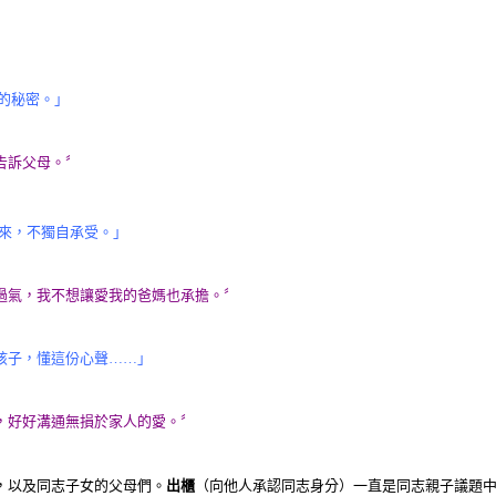
的秘密。」
告訴父母。〞
出來，不獨自承受。」
氣，我不想讓愛我的爸媽也承擔。〞
孩子，懂這份心聲……」
好好溝通無損於家人的愛。〞
，以及同志子女的父母們。
出櫃
（向他人承認同志身分）一直是同志親子議題