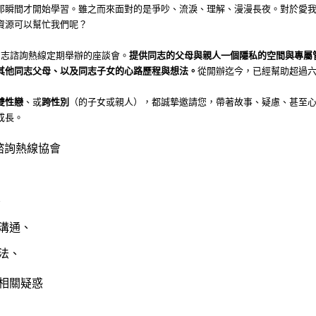
那瞬間才開始學習。雖之而來面對的是爭吵、流淚、理解、漫漫長夜。對於愛
資源可以幫忙我們呢？
同志諮詢熱線定期舉辦的座談會。
提供同志的父母與親人一個隱私的空間與專屬
其他同志父母、以及同志子女的心路歷程與想法。
從開辦迄今，已經幫助超過
雙性戀
、或
跨性別
（的子女或親人），都誠摯邀請您，帶著故事、疑慮、甚至
成長。
諮詢熱線協會
、
通、
法、
關疑惑