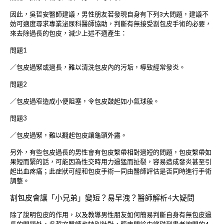
因此，吳哲安醫師建議，男性朋友若發現自身有下列3大問題，建議不
妨可適度尋求專業泌尿科醫師協助，判斷有無接受割包皮手術的必要，
來去除過長的包皮，減少上述不適產生：
問題1
／包皮過緊或過長，難以清洗包皮內的污垢，導致經常發炎。
問題2
／包皮過窄造成小便阻塞，令包皮鼓起如小氣球般。
問題3
／包皮過緊，難以翻起包皮讓龜頭外露。
另外，有些包皮過長的男性會有包皮繫帶相對過短的問題，包皮繫帶如
果短而緊的話，可能因為性交時用力過猛而扯裂，容易造成發炎甚至引
起出血疼痛；此症狀可經和包皮手術一同由醫師評估是否同時進行手術
調整。
割包皮會讓「小兄弟」變短？易早洩？醫師解析4大疑問
除了說明包皮的作用，以及教導男性朋友如何簡易判斷自身有無包皮過