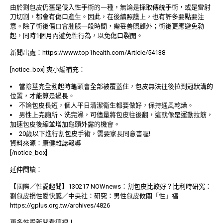
由於割包皮仍舊是侵入性手術的一種，無論是採取傳統手術，或是雷射
刀切割，都會有傷口產生。因此，在後續照護上，也有許多要點要注
意。除了術後傷口會腫脹一段時間，需妥善照顧外；術後更應避免勃
起，同時1個月內避免性行為，以免傷口裂開。
新聞出處：
https://www.top1health.com/Article/54138
[notice_box] 爽小編補充：
當陰莖完全勃起時龜頭會全部被覆蓋住，包皮無法往後拉到冠狀溝的
位置，才能算是過長。
不論包皮長短，個人平日清潔衛生都要做好，保持通風乾燥。
男性上完廁所、洗完澡，可儘量將包皮往後翻，這就像是運動拉筋，
加速包皮後縮並增加龜頭外露的機會。
20歲以下進行割包皮手術，需要家長同意書喔!
資料來源：
康健雜誌報導
[/notice_box]
延伸閱讀：
【國際／性愛趣聞】130217 NOWnews：割包皮比較好？比利時研究：
割包皮損性愛快感／中央社：研究：男性包皮攸關「性」福
https://gplus.org.tw/archives/4826
更多性愛新聞看這裡！