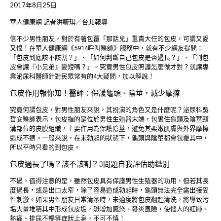
2017年8月25日
華人健康網 記者洪毓琪／台北報導
信不少男性朋友，對於有著包覆「那話兒」重責大任的包皮，可謂又愛
又恨！在華人健康網《5914呼叫醫師》服務中，就有不少網友提問：
「包皮到底該不該割？」、「如何判斷自己包皮是否過長？」、「割包
皮會讓『小兄弟』變短嗎？」。究竟男性包皮照護怎麼做才對？就讓專
業泌尿科醫師針對民眾常有的4大疑問，加以解說！
包皮作用報你知！醫師：保護龜頭、陰莖，減少摩擦
究竟何謂包皮，對男性朋友來說，其扮演的角色又是什麼呢？泌尿科吳
哲安醫師表示，包皮指的是位於男性生殖器末端，包裹住龜頭及陰莖頸
溝部位的皮膜組織，主要作用為保護陰莖，避免其柔嫩肌膚與外界摩擦
造成不適。一般來說，在未勃起的狀態下，龜頭與陰莖都會包覆其中，
所以平時只看的到包皮。
包皮過長了嗎？該不該割？3問題自我評估助鑑別
不過，值得注意的是，雖然包皮具有保護男性生殖器的功用，但若其長
度過長，或是出口太窄，除了容易造成勃起時，龜頭無法完全露出接受
性刺激。如果男性朋友日常清潔時，未適度將包皮翻起清洗，將導致污
垢大量堆積其中形成包皮垢，恐增加感染、發炎風險，使惱人的紅腫、
熱痛、排尿不暢等症狀上身，不可不慎！