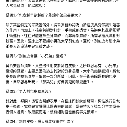
長的問題外，吳哲安醫師也特別針對，臨床門診中常碰到患者詢問的4
大常見疑問，加以解說：
疑問1／包皮越早割越好？能讓小弟弟長更大？
除了某些特定的宗教習俗外，吳哲安醫師認為由於包皮具有保護生殖器
的作用。再加上，孩童普遍對打針、手術感到恐慌，為避免其亂動影響
手術進行，往往只能選擇全身麻醉，而非局部麻醉，所需承擔風險相對
較高。因此，臨床上不建議小男孩太早割包皮。至於，割包皮有助小弟
弟長大的說法更是無稽之談。
疑問2／割包皮會讓「小兄弟」變短？
吳哲安醫師指出，某些男性朋友於割包皮後，之所以容易有「小兄弟」
變短的感覺，主要是因為過去其對於分身長度、大小的錯誤認知，將包
皮長度也視為陰莖、龜頭一部分所致。因此，在手術去除過長的包皮
後，自然容易出現，「那話兒」好像變短的錯覺產生。
疑問3／男人割包皮易早洩？
針對此一疑問，吳哲安醫師表示，在臨床門診統計發現，男性進行割包
皮手術後，究竟是會覺得比過去來的敏感，還是持久？這部分主要還是
視個人體質、敏感度而定，沒有絕對值也無從事先預知。
疑問4／割包皮後，隔天就能從事性行為？