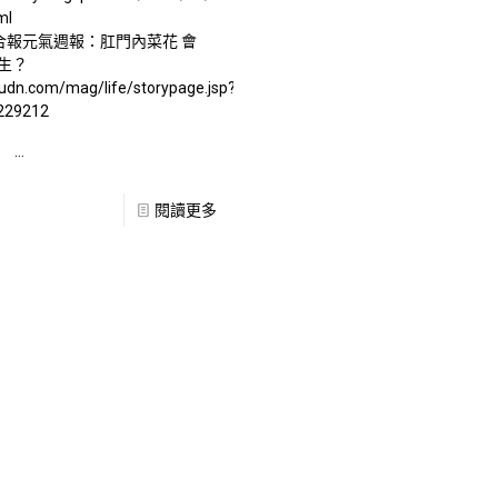
ml
 聯合報元氣週報：肛門內菜花 會
生？
.udn.com/mag/life/storypage.jsp?
229212
性病
…
閱讀更多