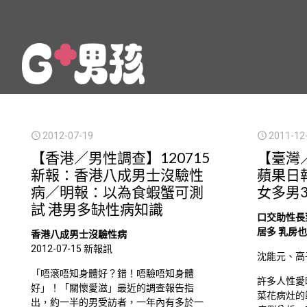
2012-07-19
2011-12
【香港／男性調查】120715
【臺灣／
新報：香港八成男士沒驗性
蘋果日
病／明報：以為食蝦蟹可測
女多男
試 港男多缺性病知識
口交助性長菜
居多 乳房
香港八成男士沒驗性病
2012-07-15 新報訊
沈能元、高
「唔滾唔知身體好？錯！唔驗唔知身體
許多人性愛
好」！「關懷愛滋」最近的調查報告指
菜花病灶的
出，約一半的男受訪者，一年內有多於一