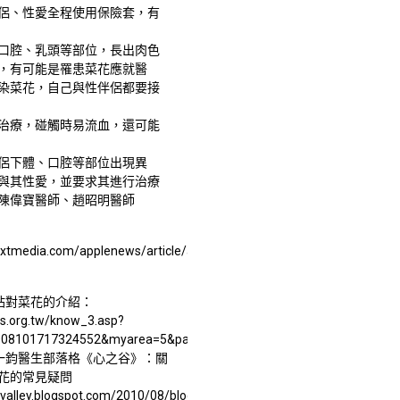
侶、性愛全程使用保險套，有
口腔、乳頭等部位，長出肉色
，有可能是罹患菜花應就醫
染菜花，自己與性伴侶都要接
治療，碰觸時易流血，還可能
侶下體、口腔等部位出現異
與其性愛，並要求其進行治療
陳偉寶醫師、趙昭明醫師
nextmedia.com/applenews/article/art_id/33879665/IssueID/20111211
網站對菜花的介紹：
us.org.tw/know_3.asp?
O08101717324552&myarea=5&page=1
 羅一鈞醫生部落格《心之谷》：關
花的常見疑問
tvalley.blogspot.com/2010/08/blog-