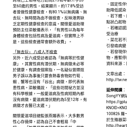
跨境巴士站等地方訪問213名年齡介乎20
．固定性伴
至60歲的男性，結果顯示，約17.8%受訪
助降低感染
者曾做性健康檢查，有80.1%以無病痛、無
．若下體、
去玩、無時間為由不做檢查，反映港男缺
點狀凸起物
乏定期性健康檢查的意識。關懷愛滋助理
．若確認感
預防主任梁敏儀表示，「有男性以為每年
受治療
身體檢查包括性病及愛滋病，但實際上不
．菜花若不
是，這些檢查通常會額外收費」。
引發癌病變
．若發現伴
「無去玩」 八成人不檢查
物，應暫停
另外，近六成受訪者認為「無病等於性健
資料來源：
康」，其實性病有潛伏期，無病徵未必等
於健康。有調查個案指，一名疑似曾嫖妓
文章出處：
男子誤以為事後只要食熱毒食物如竹筍﹑
http://tw.
蝦﹑蟹等也沒有「谷出」病徵，即代表無
患性病。梁敏儀說，「這些坊間祕方並沒
延伸閱讀
：
有科學根據，一般愛滋病及性病短期內都
SongYY
沒有病徵，愛滋病潛伏期約為5至12年，有
https://gpl
病徵才去醫已太遲。」
KNOID=KN
100826
關懷愛滋項目總監張燕媚表示，大多數男
於生殖器菜
性心存僥倖，認為自己不會輕易「中
http://hear