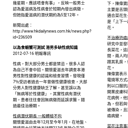
幾星期，應該唔會有事」，反映一般男士
下，陳偉寶
認為愛滋病及性病會於短期內發出病徵，
主要是舌頭
但她指愛滋病的潛伏期約為5至12年。
適合菜花生
是「上下一
新聞出處：
花。
http://www.hkdailynews.com.hk/news.php?
id=236509
不治療恐癌
研究中並發
以為食蝦蟹可測試 港男多缺性病知識
長菜花，這
2012-07-16 明報專訊
間，兩人均
蹭其乳房，
性病，對大部分男士都是禁忌，很多人認
花。
為自己不會中招。關懷愛滋去年調查本港
陳偉寶表示
男性對性健康的認識和檢查習慣，發現僅
電燒等方式
7％受訪者過去一年曾做性健康檢查，大部
則以口服抗
分男人對性健康缺乏了解，甚至誤以為
開業皮膚科
「無病等於性健康」，其實性病有潛伏
花病例，他
期，患者往往會因無病徵而延誤求醫，錯
為，但若與
過最佳治療期。
被傳染，且
癌病變。
性病潛伏期長 一般體檢不包
關懷愛滋由去年12月至今年1月，在地盤、
菜花注意事