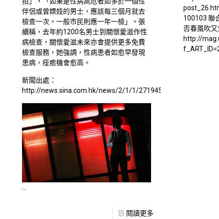
招」，「如果是性病高危者如多於一個性
post_26.ht
伴侶或曾嫖妓的男士，應該每三個月就去
100103
檢查一次。一般市民則應一年一檢」。張
否春風吹又
續稱，去年約1200名男士到關懷愛滋作性
http://mag
病檢查，關懷愛滋未來亦會提供更多免費
f_ART_ID=
檢查服務，她強調，性病患者如愈早發現
患病，痊癒機會愈高。
TAG:其他
新聞出處：
http://news.sina.com.hk/news/2/1/1/2719452/1.html
…
閱讀更多