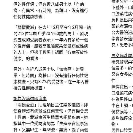
病例分析，
個的性伴侶；但有近八成男士以「冇病
下體外，口
痛、冇異常、冇時間」為藉口，沒有進行
口腔菜花病
任何性健康檢查。
房也長出菜
菜花者深吻
「關懷愛滋」在去年12月至今年2月間，訪
台大醫院泌
問213位年齡介乎20至60歲的男士，發現
學會發表這
約五成的受訪者表示，一年內有多於一個
究，患者多
的性伴侶，屬較高風險感染愛滋病或性病
的人士，但過半數男士認同「冇病等於性
男女病灶處
健康」的看法。
研究發現菜
位最多，約
另外，有近八成男士以「無病痛、無異
又有女多於
常、無時間」為藉口，沒有進行任何性健
性。
康檢查。只有8.2%的受訪者，在一年內曾
陳偉寶出，
接受性健康檢查。
口腔菜花病
認為沒病徵即沒事
在為男性口
「關懷愛滋」助理項目主任梁敏儀指，即
中在上顎、
使身體沒有病徵或任何異常，仍有機會患
側黏膜等，
上性病、愛滋病等生殖器官相關疾病。她
處均難倖免
指其中一位受訪者認為「生殖器官無事無
物。
幹，又無№生、無№流、無痛，過了兩個
男性口腔菜