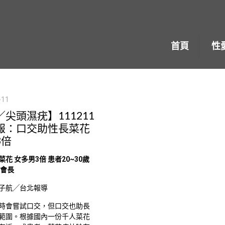
首頁
性
-11
尖頭濕疣】111211
報：口交助性長菜花
3倍
花 女多男3倍 患者20~30歲
也會長
子航╱台北報導
時會嘗試口交，但口交也助長
範圍。根據國內一份千人菜花