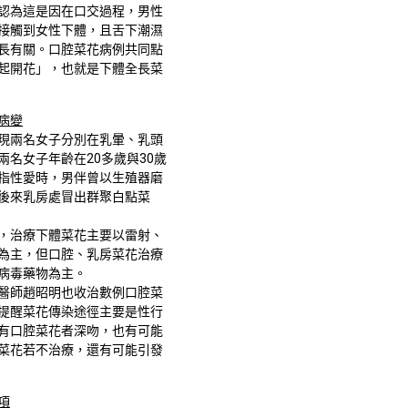
認為這是因在口交過程，男性
接觸到女性下體，且舌下潮濕
長有關。口腔菜花病例共同點
起開花」，也就是下體全長菜
病變
現兩名女子分別在乳暈、乳頭
兩名女子年齡在20多歲與30歲
指性愛時，男伴曾以生殖器磨
後來乳房處冒出群聚白點菜
，治療下體菜花主要以雷射、
為主，但口腔、乳房菜花治療
病毒藥物為主。
醫師趙昭明也收治數例口腔菜
提醒菜花傳染途徑主要是性行
有口腔菜花者深吻，也有可能
菜花若不治療，還有可能引發
項