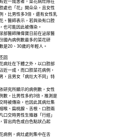
有近一成患者，菜花病灶除在
腔處也「花」開朵朵，且女性
例，比男性多3倍，還有女性乳
花。醫師表示，若與染有口腔
，也可能因此被傳染。
尿部醫師陳偉寶日前在泌尿醫
份國內病例數最多的菜花研
數是20、30歲的年輕人。
不同
花病灶在下體之外，以口腔部
佔近一成，而口腔菜花病例，
男，且男女「病灶大不同」特
依研究所顯示的病例數，女性
例數，比男性多約3倍，推測是
交時被傳染，也因此其病灶集
咽喉、扁桃腺、舌根、口腔兩
凡口交時男性生殖器「行經」
，冒出肉色或白色點狀凸起
花病例，病灶處則集中在舌