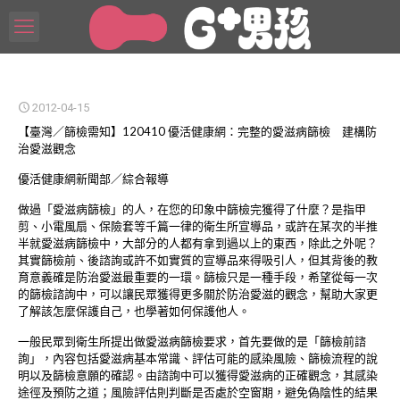
2012-04-15
【臺灣／篩檢需知】120410 優活健康網：完整的愛滋病篩檢 建構防
治愛滋觀念
優活健康網新聞部／綜合報導
做過「愛滋病篩檢」的人，在您的印象中篩檢完獲得了什麼？是指甲
剪、小電風扇、保險套等千篇一律的衛生所宣導品，或許在某次的半推
半就愛滋病篩檢中，大部分的人都有拿到過以上的東西，除此之外呢？
其實篩檢前、後諮詢或許不如實質的宣導品來得吸引人，但其背後的教
育意義確是防治愛滋最重要的一環。篩檢只是一種手段，希望從每一次
的篩檢諮詢中，可以讓民眾獲得更多關於防治愛滋的觀念，幫助大家更
了解該怎麼保護自己，也學著如何保護他人。
一般民眾到衛生所提出做愛滋病篩檢要求，首先要做的是「篩檢前諮
詢」，內容包括愛滋病基本常識、評估可能的感染風險、篩檢流程的說
明以及篩檢意願的確認。由諮詢中可以獲得愛滋病的正確觀念，其感染
途徑及預防之道；風險評估則判斷是否處於空窗期，避免偽陰性的結果