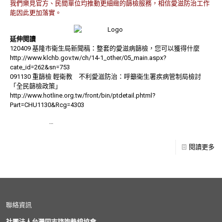
我們樂見官方、民間單位均推動更細緻的篩檢服務，相信愛滋防治工作
能因此更加落實。
延伸閱讀
120409 基隆市衛生局新聞稿：整套的愛滋病篩檢，您可以獲得什麼
http://www.klchb.gov.tw/ch/14-1_other/05_main.aspx?
cate_id=262&sn=753
091130 重篩檢 輕衛教 不利愛滋防治：呼籲衛生署疾病管制局檢討
「全民篩檢政策」
http://www.hotline.org.tw/front/bin/ptdetail.phtml?
Part=CHU1130&Rcg=4303
TAG:愛滋篩檢
…
閱讀更多
聯絡資訊
社團法人台灣同志諮詢熱線協會