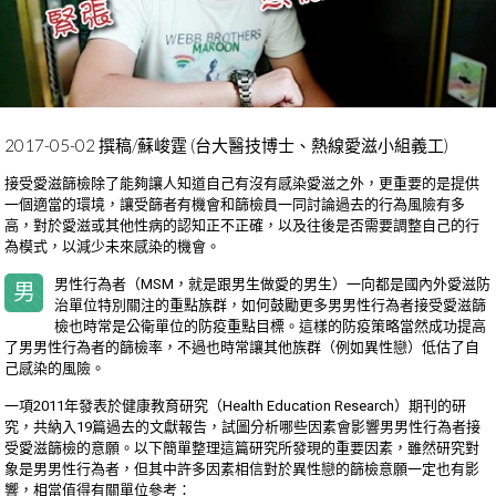
2017-05-02 撰稿/蘇峻霆 (台大醫技博士、熱線愛滋小組義工)
接受愛滋篩檢除了能夠讓人知道自己有沒有感染愛滋之外，更重要的是提供
一個適當的環境，讓受篩者有機會和篩檢員一同討論過去的行為風險有多
高，對於愛滋或其他性病的認知正不正確，以及往後是否需要調整自己的行
為模式，以減少未來感染的機會。
男性行為者（MSM，就是跟男生做愛的男生）一向都是國內外愛滋防
男
治單位特別關注的重點族群，如何鼓勵更多男男性行為者接受愛滋篩
檢也時常是公衛單位的防疫重點目標。這樣的防疫策略當然成功提高
了男男性行為者的篩檢率，不過也時常讓其他族群（例如異性戀）低估了自
己感染的風險。
一項2011年發表於健康教育研究（Health Education Research）期刊的研
究，共納入19篇過去的文獻報告，試圖分析哪些因素會影響男男性行為者接
受愛滋篩檢的意願。以下簡單整理這篇研究所發現的重要因素，雖然研究對
象是男男性行為者，但其中許多因素相信對於異性戀的篩檢意願一定也有影
響，相當值得有關單位參考：