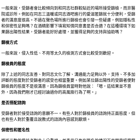
一般來說，受篩者會比較傾向到和同志社群較貼近的場所接受篩檢，而非醫
院或診所。例如在同志三溫暖或同志酒吧進行的愛滋匿篩就十分便利，受篩
者的滿意度很高。不過在聲色場所進行篩檢也會引發一些疑慮，例如隱私性
和保密性足夠嗎？在酒精影響下填寫知情同意書是否合適？在這種環境下如
果篩出陽性結果，受篩者能好好處理，並獲得足夠的支持與協助嗎？
篩檢方式
一般來說，侵入性低、不用等太久的檢測方式會比較受到歡迎。
篩檢員的態度
除了上述的同志友善、對同志文化了解、溝通能力足夠以外，支持、不多加
評斷的態度對於受篩者的感受也相當重要。例如某位篩出陽性的受篩者便對
篩檢員的態度不是很滿意，因為篩檢員當時對他說：「嗯，這結果並不意
外，因為我們剛才已經討論過你的高風險行為了啊。」
是否搭配諮詢
受篩者對於接受諮詢的意願不一。有些人對於篩檢員的諮詢持正面態度，但
也有些人對於重覆且說教式的諮詢內容感到厭煩。
保密性和匿名性