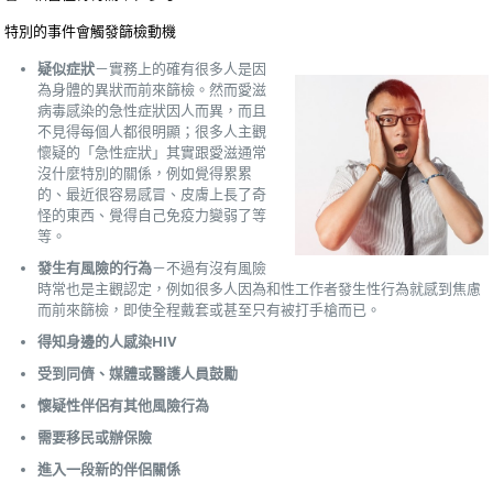
特別的事件會觸發篩檢動機
疑似症狀
－實務上的確有很多人是因
為身體的異狀而前來篩檢。然而愛滋
病毒感染的急性症狀因人而異，而且
不見得每個人都很明顯；很多人主觀
懷疑的「急性症狀」其實跟愛滋通常
沒什麼特別的關係，例如覺得累累
的、最近很容易感冒、皮膚上長了奇
怪的東西、覺得自己免疫力變弱了等
等。
發生有風險的行為
－不過有沒有風險
時常也是主觀認定，例如很多人因為和性工作者發生性行為就感到焦慮
而前來篩檢，即使全程戴套或甚至只有被打手槍而已。
得知身邊的人感染HIV
受到同儕、媒體或醫護人員鼓勵
懷疑性伴侶有其他風險行為
需要移民或辦保險
進入一段新的伴侶關係