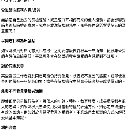
不安全的性行為」。
愛滋篩檢服務內容/品質
無論是自己過去的篩檢經驗，或是經口耳相傳而來的他人經驗，都會影響受
篩者後續篩檢的意願。究竟在愛滋篩檢服務中，哪些條件會影響受篩者的滿
意度呢？
以同志社群為出發點
如果篩檢員對於同志文化或男生之間要怎麼做愛根本一無所知，便很難替受
篩者評估風險高低，甚至可能會在談話過程中讓受篩者感覺到不舒服。
對於同志友善
某些愛滋工作者對於同志可能仍持有偏見、歧視或不友善的態度，或即使友
善但仍帶有一些刻版印象；這些在篩檢過程中其實受篩者都是感受得到的。
能與不同背景受篩者溝通
即使都是男男性行為者，每個人的年齡、種族、教育程度、成長環境都有很
大的差異；如果篩檢員無法使用受篩者聽得懂的表達方式，則必定無法進行
有效的諮詢。例如對於非醫學背景的受篩者，不應該用太艱澀的方式來解釋
愛滋基本知識。
場所合適