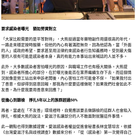
要求感染者曝光 猶如勞資對立
「大家比較需要的是平等對待」，大熊挺過當年藥物副作用還很高的年代，
一路走來穩定按時服藥，但他的內心有著滿腔無奈，因為他認為，當「外面
的人」或政府希望、要求甚至用法律約束感染者行告知義務時，受到最大傷
害的人很有可能是感染者本身，真的有能力本事站出來喊話的人並不多。
此外，大多數感染者害怕曝光的原因，與職場工作也有極大關係。大熊提
到，感染者所擔心的部分，在於曝光後能否在業界繼續生存下去，而這個情
況就像是勞工站出來申訴老闆後，內心害怕工作可能會不保，「如果我付出
了善意，但卻得到惡意回報，那我為什麼要這樣做呢？如果我們社會如此不
友善，為什麼我要用善意來回應？」
從擔心到篩檢 掙扎5年以上的族群超過50%
再者，當處在「不友善」環境裡時，自覺應該要去做篩檢的這群人也會陷入
掙扎，根據大熊的說法，愛滋汙名讓部分的人不敢面對就醫這件事情。
此一觀點也得到數據證實。愛滋感染者權益促進會秘書長林宜慧坦言，依據
《台灣愛滋汙名與歧視調查》數據來分析，「從（感染者）第一次覺得自己