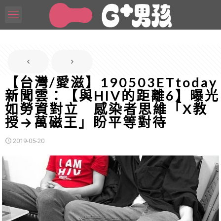
【台灣/愛滋】190503ETtoday
新聞雲：【與HIV的距離6】曝光
如勞資對立 感染者思維「X教
授→萬磁王」盼平等對待
2019-05-20