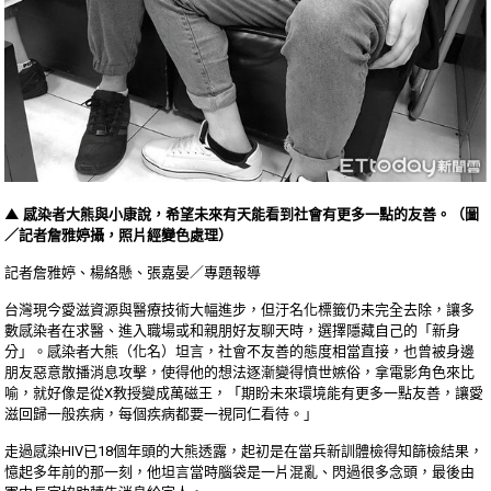
▲ 感染者大熊與小康說，
希望未來有天能看到社會有更多一點的友善。（圖
／記者詹雅婷攝，照片經變色處理）
記者詹雅婷、楊絡懸、張嘉晏／專題報導
台灣現今愛滋資源與醫療技術大幅進步，但汙名化標籤仍未完全去除，讓多
數感染者在求醫、進入職場或和親朋好友聊天時，選擇隱藏自己的「新身
分」。感染者大熊（化名）坦言，社會不友善的態度相當直接，也曾被身邊
朋友惡意散播消息攻擊，使得他的想法逐漸變得憤世嫉俗，拿電影角色來比
喻，就好像是從X教授變成萬磁王，「期盼未來環境能有更多一點友善，讓愛
滋回歸一般疾病，每個疾病都要一視同仁看待。」
走過感染HIV已18個年頭的大熊透露，起初是在當兵新訓體檢得知篩檢結果，
憶起多年前的那一刻，他坦言當時腦袋是一片混亂、閃過很多念頭，最後由