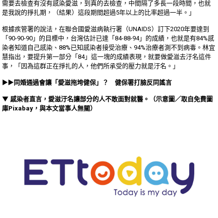
需要去檢查有沒有感染愛滋，到真的去檢查，中間隔了多長一段時間，也就
是我說的掙扎期，（結果）這段期間超過5年以上的比率超過一半。」
根據疾管署的說法，在聯合國愛滋病執行署（UNAIDS）訂下2020年要達到
「90-90-90」的目標中，台灣估計已達「84-88-94」的成績，也就是有84%感
染者知道自己感染、88%已知感染者接受治療、94%治療者測不到病毒。林宜
慧指出，要提升第一部分「84」這一塊的成績表現，就要做愛滋去汙名這件
事，「因為這群正在掙扎的人，他們所承受的壓力就是汙名。」
►►同婚通過會讓「愛滋拖垮健保」？ 健保署打臉反同謠言
▼ 感染者直言，愛滋汙名讓部分的人不敢面對就醫。（示意圖／取自免費圖
庫Pixabay，與本文當事人無關）