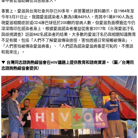
軍中長官協助轉告消息給家人。
事實上，愛滋與台灣社會共存已30多年，疾管署統計資料顯示，自1984年至
今年3月31日止，我國愛滋感染者人數為3萬8439人，而其中1萬8190人為出
現愛滋相關症狀或CD4淋巴球低於200顆的發病人數。但愛滋負面標籤迄今仍
深深烙印在感染者身上，根據愛滋感染者權益促進會2017年《台灣愛滋汙名
與歧視調查》訪談842名感染者的結果，大多數的愛滋汙名仍與相關知識教育
不足有關，包括「人們不了解愛滋傳染途徑，害怕透過日常接觸被傳染」、
「人們害怕被傳染愛滋病毒」、「人們認為感染愛滋病毒是可恥的，不應該
和我來往」。
▼ 台灣同志諮詢熱線協會在HIV議題上提供教育和諮商資源。（圖／台灣同
志諮詢熱線協會提供）