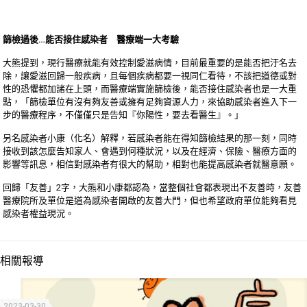
篩檢過後…能否接住感染者 醫療端一大考驗
大熊提到，現行醫療就能有效控制愛滋病情，目前最重要的是能否把汙名去
除，讓愛滋回歸一般疾病，且每個疾病都要一視同仁看待，不該把道德或對
性的恐懼都加諸在上頭，而醫療端實施篩檢後，能否接住感染者也是一大重
點，「篩檢單位有沒有夠友善或擁有足夠資源人力，來協助感染者進入下一
步的醫療程序，不僅僅只是告知『你陽性，要去看醫生』。」
另名感染者小康（化名）解釋，若感染者能在得知篩檢結果的那一刻，同時
接收到該怎麼告知家人、會遇到何種狀況，以及在經濟、保險、醫療方面的
影響等訊息，相信對感染者有很大的幫助，相對也能提高感染者就醫意願。
回歸「友善」2字，大熊和小康都認為，當整個社會都表現出不友善時，友善
醫療院所及單位是道為感染者開啟的友善大門，但也希望政府單位能夠看見
感染者權益現況。
相關報導
2023-03-30