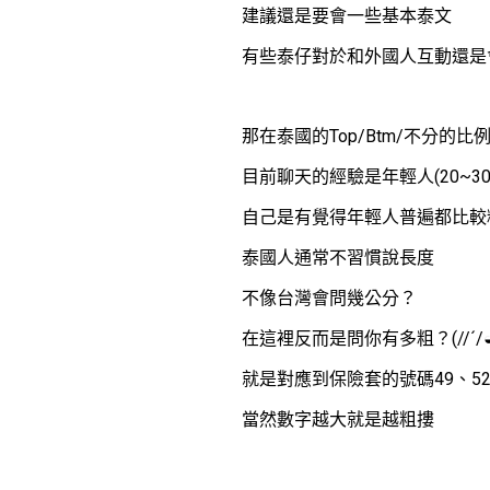
建議還是要會一些基本泰文
有些泰仔對於和外國人互動還是
那在泰國的Top/Btm/不分的比
目前聊天的經驗是年輕人(20~
自己是有覺得年輕人普遍都比較粗
泰國人通常不習慣說長度
不像台灣會問幾公分？
在這裡反而是問你有多粗？(//´/◒/`
就是對應到保險套的號碼49、52
當然數字越大就是越粗摟