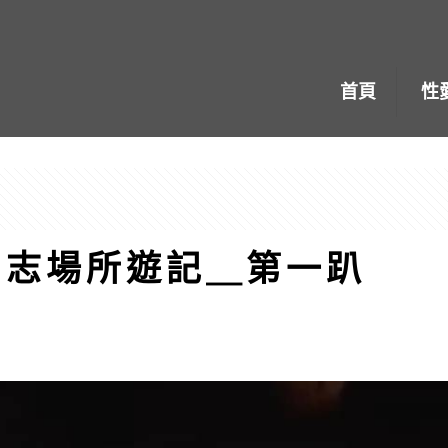
首頁
性
國同志場所遊記＿第一趴