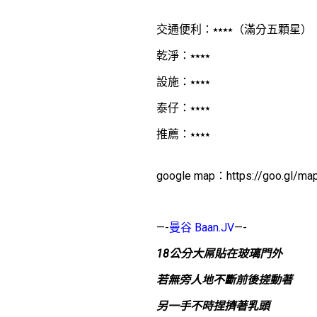
交通便利：⭑⭑⭑⭑（滿分五顆星）
乾淨：⭑⭑⭑⭑
設施：⭑⭑⭑⭑
泰仔：⭑⭑⭑⭑
推薦：⭑⭑⭑⭑
google map：https://goo.gl/ma
—-
曼谷 Baan.JV
—-
18公分大屌貼在玻璃門外
若無旁人地不斷前後搓動著
另一手不時捏擠著乳頭