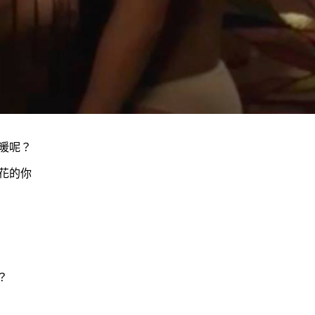
暖呢？
花的你
？