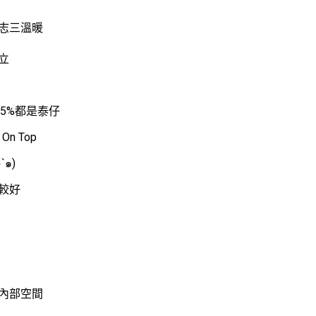
志三溫暖
立
本上95%都是泰仔
 On Top
這裡包你愛怎麼騎就怎麼騎(๑´ڡ`๑)
較好
內部空間