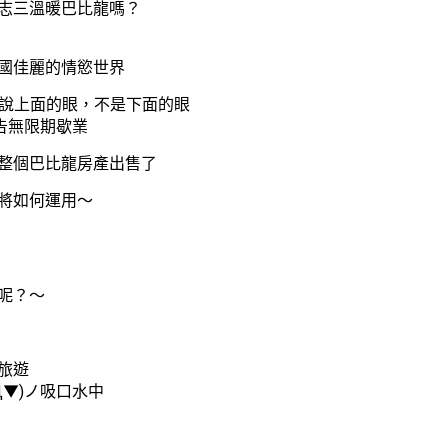
志三溫暖巴比龍嗎？
國佳麗的情慾世界
)我是說上面的眼，不是下面的眼
宣告無限期歇業
整個巴比龍房產出售了
將如何運用～
呢？～
旅遊
Д▼)ノ吸口水中