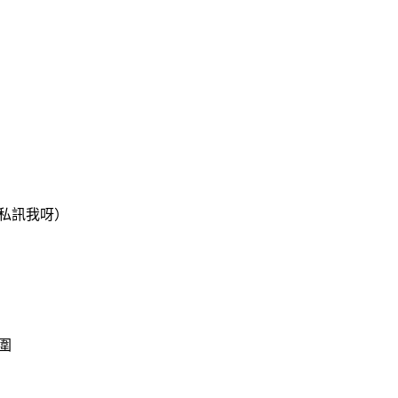
私訊我呀）
圍