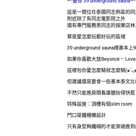
—-
曼谷 39 underground sauna
—-
這是一間位在泰國同志熱區的同
附近除了有同志電影院之外
還有專門服務男同志的按摩店林
算是愛怎麼玩都好玩的區域
39 underground sauna裡基
如果你喜歡大放
Beyoncé – Love
但建議還是要會一些基本泰文比
不然只能進房間看誰腿抬得快惹
特殊設施：頂樓有個slim room
門口是鐵柵欄設計
只有身型夠纖細的才能穿過進到