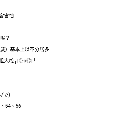
會害怕
例呢？
30歲）基本上以不分居多
大啦┌|◎o◎|┘
//)
、54、56