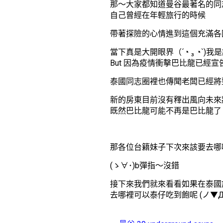
那～大家都知道曼谷最著名的同
自己曾經在年輕旅行的時候
帶著探險的心情進到這個充滿各
當下真是大開眼界（´◔ ₃ ◔`
But 因為疫情衝擊巴比龍已經
泰國同志圈裡也傳聞老闆已經將
新的房東目前沒有釋出風向未來
既然巴比龍可能不再是巴比龍了
那各位台籍妹子下次來該要去哪
(ゝ∀･)b彈指～沒錯
接下來我們就來看看如果在泰國
去哪裡可以泰仔吃到飽呢 (ノ▼