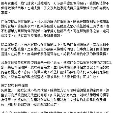
用有責主義，換句話說，想離婚的一方必須舉證配偶的惡行，這樣的法律不
但導致離婚困難，也讓夫妻、子女及其他家庭成員只能繼續維持有名無實的
家庭。
伴侶盟提出的伴侶制度，可以單方解消伴侶關係，避免在婚姻制度下離婚困
難的窘境。簡至潔表示，如果伴侶雙方在財產或是小孩監護權上有爭議，也
不影響單方面解消伴侶關係。如果雙方協調不成，可在解消關係之後，走司
法程序，由法院裁判監護權以及財產問題。
簡至潔還表示，有人會擔心在伴侶制度下，如果伴侶關係解消，雙方又都不
願意爭取監護權，是否會衍生小孩無人撫養的問題；但事實上親子關係如果
是建立在認養上，無論伴侶關係是否存在，認養人都需負小孩的撫養義務。
台灣伴侶權益推動聯盟監事朱一宸也表示，依據伴侶盟草案第1058條之3的規
定，締結伴侶關係，應以書面為之，並向戶政機關為伴侶之登記；伴侶契約
內容有變更時，亦同。簡單來說，希望計劃結為伴侶的人們以文字訂定伴侶
契約，然後再向戶政機關登記，讓彼此於「法律上關係」正式生效。
協定契約 保有彈性
契約並非一經登記就不能再改變，締約雙方仍可隨時協調變更約定內容，調
整後再向戶政機關更改登記即可。如果雙方沒有約定，則以法律最低的標準
為保障。如沒有約定財產制則以法定財產制為主；沒有約定繼承比例及順
位，則比照婚姻制度中準用配偶的規定。