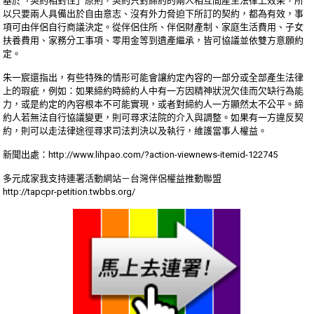
基於「契約相對性」原則，契約只對締約的兩人相互間產生法律上效果，所
以只要兩人具備出於自由意志、沒有外力脅迫下所訂的契約，都為有效，事
項可由伴侶自行商議決定。從伴侶住所、伴侶財產制、家庭生活費用、子女
扶養費用、家務分工事項、零用金等到遺產繼承，皆可協議並依雙方意願約
定。
朱一宸還指出，有些特殊的情形可能會讓約定內容的一部分或全部產生法律
上的瑕疵，例如：如果締約時締約人中有一方因精神狀況欠佳而欠缺行為能
力，或是約定的內容根本不可能實現，或者對締約人一方顯然太不公平。締
約人若無法自行協議變更，則可尋求法院的介入與調整。如果有一方違反契
約，則可以走法律途徑尋求司法判決以及執行，維護當事人權益。
新聞出處：
http://www.lihpao.com/?action-viewnews-itemid-122745
多元成家我支持連署活動網站－台灣伴侶權益推動聯盟
http://tapcpr-petition.twbbs.org/