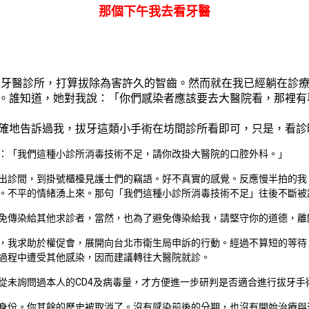
那個下午我去看牙醫
○牙醫診所，打算拔除為害許久的智齒。然而就在我已經躺在診
。誰知道，她對我說：「你們感染者應該要去大醫院看，那裡有
確地告訴過我，拔牙這類小手術在坊間診所看即可，只是，看診
：「我們這種小診所消毒技術不足，請你改掛大醫院的口腔外科。」
出診間，到掛號櫃檯見護士們的竊語。好不真實的感覺。反應慢半拍的我
。不平的情緒湧上來。那句「我們這種小診所消毒技術不足」往後不斷被
免傳染給其他求診者，當然，也為了避免傳染給我，請堅守你的道德，離
，我求助於權促會，展開向台北市衛生局申訴的行動。經過不算短的等待
過程中遭受其他感染，因而建議轉往大醫院就診。
從未詢問過本人的CD4及病毒量，才方便進一步研判是否適合進行拔牙手
身份。你其餘的歷史被取消了。沒有感染前後的分期，也沒有開始治療與