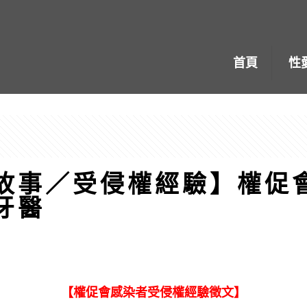
首頁
性
故事／受侵權經驗】權促
牙醫
【權促會感染者受侵權經驗徵文】