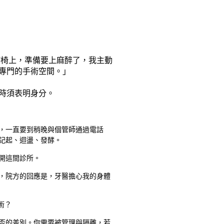
療椅上，準備要上麻醉了，我主動
專門的手術空間。」
時須表明身分。
，一直要到稍晚與個管師通過電話
記起、迴盪、發酵。
開這間診所。
，院方的回應是，牙醫擔心我的身體
術？
否的差別。你需要被管理與隔離，若