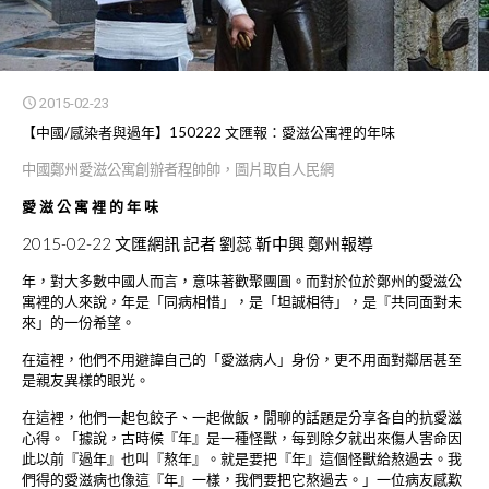
2015-02-23
【中國/感染者與過年】150222 文匯報：愛滋公寓裡的年味
中國鄭州愛滋公寓創辦者程帥帥，圖片取自人民網
愛滋公寓裡的年味
2015-02-22 文匯網訊 記者 劉蕊 靳中興 鄭州報導
年，對大多數中國人而言，意味著歡聚團圓。而對於位於鄭州的愛滋公
寓裡的人來說，年是「同病相惜」，是「坦誠相待」，是『共同面對未
來」的一份希望。
在這裡，他們不用避諱自己的「愛滋病人」身份，更不用面對鄰居甚至
是親友異樣的眼光。
在這裡，他們一起包餃子、一起做飯，閒聊的話題是分享各自的抗愛滋
心得。「據說，古時候『年』是一種怪獸，每到除夕就出來傷人害命因
此以前『過年』也叫『熬年』。就是要把『年』這個怪獸給熬過去。我
們得的愛滋病也像這『年』一樣，我們要把它熬過去。」一位病友感歎