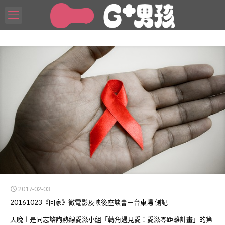
2017-02-03
20161023《回家》微電影及映後座談會－台東場 側記
天晚上是同志諮詢熱線愛滋小組「轉角遇見愛：愛滋零距離計畫」的第