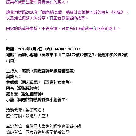
感染者就是生活中真實存在的某人。
讓我們透過2016年「轉角遇見愛」募資計畫籌拍而成的短片《回家》，
以及諸位與談人的分享，真正看見愛滋的故事。
回家的路或許曲折，不管多遠，只要方向正確就是在回家的路上。
.
時間：2017年1月7日（六）14:00～16:00。
地點：南辦小客廳（高雄市中山二路472號12樓之7，捷運中央公園2號
出口）
主持人：喀飛（同志諮詢熱線常務理事）
與談人：
林媽媽（同志母親，《回家》女主角）
阿宅（愛滋感染者）
羅香宜（愛滋個管師）
小龍
（
同志諮詢熱線愛滋小組義工
）
活動免費，無須報名！
座位有限，請進早入座！
主辦單位：台灣同志諮詢熱線協會愛滋小組
協辦單位：同志諮詢熱線南部辦公室