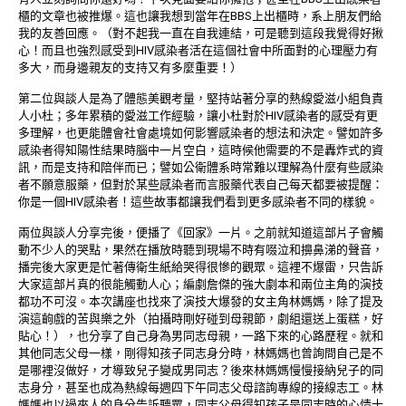
櫃的文章也被推爆。這也讓我想到當年在BBS上出櫃時，系上朋友們給
我的友善回應。（對不起我一直在自我連結，可是聽到這段我覺得好揪
心！而且也強烈感受到HIV感染者活在這個社會中所面對的心理壓力有
多大，而身邊親友的支持又有多麼重要！）
第二位與談人是為了體態美觀考量，堅持站著分享的熱線愛滋小組負責
人小杜；多年累積的愛滋工作經驗，讓小杜對於HIV感染者的感受有更
多理解，也更能體會社會處境如何影響感染者的想法和決定。譬如許多
感染者得知陽性結果時腦中一片空白，這時候他需要的不是轟炸式的資
訊，而是支持和陪伴而已；譬如公衛體系時常難以理解為什麼有些感染
者不願意服藥，但對於某些感染者而言服藥代表自己每天都要被提醒：
你是一個HIV感染者！這些故事都讓我們看到更多感染者不同的樣貌。
兩位與談人分享完後，便播了《回家》一片。之前就知道這部片子會觸
動不少人的哭點，果然在播放時聽到現場不時有啜泣和擤鼻涕的聲音，
播完後大家更是忙著傳衛生紙給哭得很慘的觀眾。這裡不爆雷，只告訴
大家這部片真的很能觸動人心；編劇詹傑的強大劇本和兩位主角的演技
都功不可沒。本次講座也找來了演技大爆發的女主角林媽媽，除了提及
演這齣戲的苦與樂之外（拍攝時剛好碰到母親節，劇組還送上蛋糕，好
貼心！），也分享了自己身為男同志母親，一路下來的心路歷程。就和
其他同志父母一樣，剛得知孩子同志身分時，林媽媽也曾詢問自己是不
是哪裡沒做好，才導致兒子變成男同志？後來林媽媽慢慢接納兒子的同
志身分，甚至也成為熱線每週四下午同志父母諮詢專線的接線志工。林
媽媽也以過來人的身分告訴聽眾，同志父母得知孩子是同志時的心情十