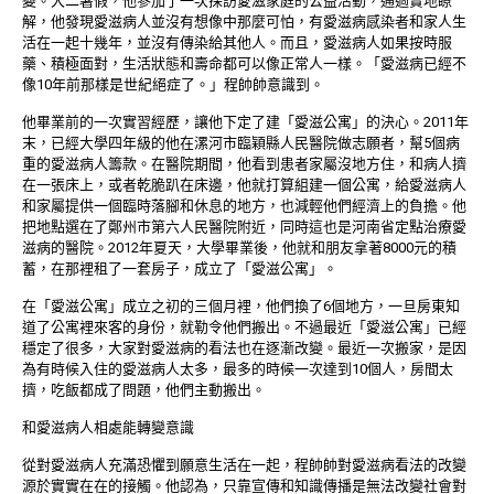
變。大二暑假，他參加了一次探訪愛滋家庭的公益活動，通過實地瞭
解，他發現愛滋病人並沒有想像中那麼可怕，有愛滋病感染者和家人生
活在一起十幾年，並沒有傳染給其他人。而且，愛滋病人如果按時服
藥、積極面對，生活狀態和壽命都可以像正常人一樣。「愛滋病已經不
像10年前那樣是世紀絕症了。」程帥帥意識到。
他畢業前的一次實習經歷，讓他下定了建「愛滋公寓」的決心。2011年
末，已經大學四年級的他在漯河市臨穎縣人民醫院做志願者，幫5個病
重的愛滋病人籌款。在醫院期間，他看到患者家屬沒地方住，和病人擠
在一張床上，或者乾脆趴在床邊，他就打算組建一個公寓，給愛滋病人
和家屬提供一個臨時落腳和休息的地方，也減輕他們經濟上的負擔。他
把地點選在了鄭州市第六人民醫院附近，同時這也是河南省定點治療愛
滋病的醫院。2012年夏天，大學畢業後，他就和朋友拿著8000元的積
蓄，在那裡租了一套房子，成立了「愛滋公寓」。
在「愛滋公寓」成立之初的三個月裡，他們換了6個地方，一旦房東知
道了公寓裡來客的身份，就勒令他們搬出。不過最近「愛滋公寓」已經
穩定了很多，大家對愛滋病的看法也在逐漸改變。最近一次搬家，是因
為有時候入住的愛滋病人太多，最多的時候一次達到10個人，房間太
擠，吃飯都成了問題，他們主動搬出。
和愛滋病人相處能轉變意識
從對愛滋病人充滿恐懼到願意生活在一起，程帥帥對愛滋病看法的改變
源於實實在在的接觸。他認為，只靠宣傳和知識傳播是無法改變社會對