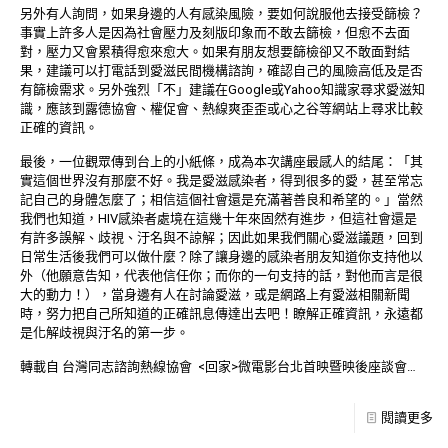
另外有人詢問，如果身邊的人有感染風險，要如何說服他去接受篩檢？
事實上許多人是因為社會壓力及刻版印象而不敢去篩檢，但愈不去面
對，壓力又會累積得愈來愈大。如果有朋友想要篩檢卻又不敢面對結
果，建議可以打電話到愛滋民間機構諮詢，確認自己的風險高低及是否
有篩檢需求。另外強烈「不」建議在Google或Yahoo知識家尋求愛滋知
識，應該到露德協會、權促會、熱線爽歪歪或心之谷等網站上尋求比較
正確的資訊。
最後，一位觀眾傳到台上的小紙條，成為本次講座最感人的結尾：「其
實這個世界沒有那麼不好。我是愛滋感染者，得到很多的愛，甚至常忘
記自己的身體怎麼了；相信這個社會還是充滿著善良和希望的。」當然
我們也知道，HIV感染者處境在這幾十年來固然有進步，但這社會還是
有許多誤解、歧視、汙名與不諒解；因此如果我們關心愛滋議題，回到
日常生活後我們可以做什麼？除了讓身邊的感染者朋友知道你支持他以
外（他願意告知，代表他信任你；而你的一句支持的話，對他而言是很
大的動力！），當身邊有人在討論愛滋，或是網路上有愛滋相關新聞
時，努力把自己所知道的正確訊息傳達出去吧！瞭解正確資訊，永遠都
是化解歧視與汙名的第一步。
轉載自 台灣同志諮詢熱線協會 <回家>微電影台北首映暨映後座談會…
閱讀更多