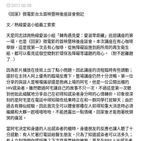
2017-02-03
《回家》微電影台北首映暨映後座談會側記
文／熱線愛滋小組義工索索
天是同志諮詢熱線愛滋小組「轉角遇見愛：愛滋零距離」巡迴講座的第
一場，也是《回家》微電影的首映暨映後座談會。本次講座在有心咖啡
舉辦，這是我第一次去有心咖啡，從無障礙設施到廁所用的再生衛生
紙，都可以看見這個空間對於環保及障礙等議題的用心。（對不起離題
了…）
因為影片播放在技術上出了點小問題，因此講座的流程臨時有些調動；
還好在主持人阿上優秀的臨場反應下，整場講座仍然十分流暢。第一位
分享的與談人是喉嚨痛卻還是抱病上場的阿宅，他是一位公開出櫃的
HIV感染者。雖然聽過阿宅講自己的故事不只一次，不過這是第一次聽
到他如此細膩地分享自己在初得知感染者身分時的心情轉折。印象很深
刻的是阿宅是在電話中得知陽性結果時正在和一群同學打屁聊天；由於
過去有類似經驗，因此我完全可以體會那種在人前得知重大消息時必須
繼續和大夥一起嘻嘻哈哈，不能透露出一點情緒，回家後才能抱著枕頭
哭的痛苦。
當阿宅決定和身邊的人出感染者的櫃時，身邊朋友的反應也讓人聽了十
分感動：有人忙著打電話給醫生朋友，只為了知道感染者可以活多久；
有人立刻詢問你還好嗎？下次見面要給你擁抱；甚至在BBS上出感染者