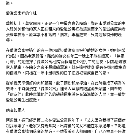
道。
愛滋公寓裡的年味
華燈初上，萬家團圓，正是一年中最喜慶的時節，鄭州市愛滋公寓的主
人程帥帥和他的家人正在租來的愛滋公寓裡為遠道而來的愛滋病感染者
張羅年夜飯。原本素不相識的「病友」專程趕來，只為這頓特殊的晚
餐。
在愛滋公寓裡過年的有一位因感染愛滋病而被迫離婚的女性，她叫阿榮
(化名)。因為老家習俗，離婚的婦女在年三十晚上不能在娘家，「無家
可歸」的她選擇了愛滋公寓;也有兩個是在外地打工的朋友，因為患病被
家人拋棄，在除夕之夜不想繼續漂泊，就在這裡棲身;還有在鄭州做生意
的個體戶，同樣在一年中最特殊的日子把這裡當成自己的家。
提前幾天準備好的肉和蔬菜，餃子麵粉和壓搾油，在此時變成了噴香的
美味，平時瀰漫在「愛滋公寓」裡令人窒息的絕望消失殆盡，團聚的
「病友們」此時意識他們的的確確還生活在充滿溫情的人間，並一致對
愛滋公寓生出感激。
病友如家人
阿榮說，這已經是第二次在愛滋公寓過年了。「丈夫因為我得了這個病
跟我離婚了。老家又有規矩說，出嫁後的閨女不能在娘家過年。幸虧還
有愛滋公寓這個落腳的地方。不然看著別人都團圓，自己心裡真不是滋