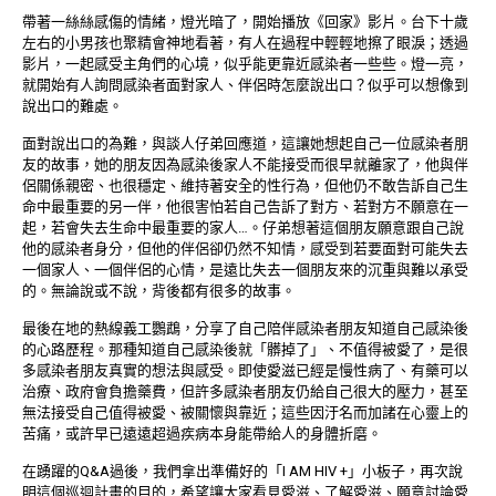
帶著一絲絲感傷的情緒，燈光暗了，開始播放《回家》影片。台下十歲
左右的小男孩也聚精會神地看著，有人在過程中輕輕地擦了眼淚；透過
影片，一起感受主角們的心境，似乎能更靠近感染者一些些。燈一亮，
就開始有人詢問感染者面對家人、伴侶時怎麼說出口？似乎可以想像到
說出口的難處。
面對說出口的為難，與談人仔弟回應道，這讓她想起自己一位感染者朋
友的故事，她的朋友因為感染後家人不能接受而很早就離家了，他與伴
侶關係親密、也很穩定、維持著安全的性行為，但他仍不敢告訴自己生
命中最重要的另一伴，他很害怕若自己告訴了對方、若對方不願意在一
起，若會失去生命中最重要的家人…。仔弟想著這個朋友願意跟自己說
他的感染者身分，但他的伴侶卻仍然不知情，感受到若要面對可能失去
一個家人、一個伴侶的心情，是遠比失去一個朋友來的沉重與難以承受
的。無論說或不說，背後都有很多的故事。
最後在地的熱線義工鸚鵡，分享了自己陪伴感染者朋友知道自己感染後
的心路歷程。那種知道自己感染後就「髒掉了」、不值得被愛了，是很
多感染者朋友真實的想法與感受。即使愛滋已經是慢性病了、有藥可以
治療、政府會負擔藥費，但許多感染者朋友仍給自己很大的壓力，甚至
無法接受自己值得被愛、被關懷與靠近；這些因汙名而加諸在心靈上的
苦痛，或許早已遠遠超過疾病本身能帶給人的身體折磨。
在踴躍的Q&A過後，我們拿出準備好的「I AM HIV +」小板子，再次說
明這個巡迴計畫的目的，希望讓大家看見愛滋、了解愛滋、願意討論愛