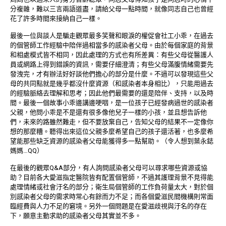
分複雜，難以三言兩語道盡，請給父母一點時間，就像同志自己也曾經
花了許多時間來接納自己一樣。
最後一位與談人是騙走觀眾最多笑聲和眼淚的權促會社工小乖，在過去
的個管師工作經驗中陪伴過相當多的感染者父母。由於每個家庭的背景
和相處模式皆不相同，因此處理的方式也有所差異：有些父母從醫護人
員或網路上得到錯誤的資訊，需要仔細澄清；有些父母滿腹情緒需要先
發洩完，才有辦法好好談他們擔心的部分是什麼。不過可以發現這些父
母的共同點就是幾乎都沒什麼資源（和感染者本身相比），只能用過去
的經驗脈絡去理解和思考；因此他們最需要的還是陪伴、支持，以及時
間。最後一個故事小乖邊講邊哽咽，是一位孩子已經發病過世的感染者
父親，他問小乖是不是還有很多像他兒子一樣的小孩，並且想告訴他
們，未來的路雖然難走，但不要放棄自己，告知父母的結果不一定像你
想的那麼糟。聽得出來這位父親多麼希望自己的孩子還活著，也多麼希
望能那些缺乏資源的感染者父母能獲得多一點幫助。（令人想到葉永鋕
媽媽…QQ）
在最後的觀眾Q&A部分，有人詢問感染者父母可以尋求哪些資源或協
助？目前各大愛滋指定醫院皆有配置個管師，不過其護理背景不見得能
處理情緒或社會汙名的部分；衛生局個管師的工作負荷量太大，對於個
別感染者父母的需求時常心有餘而力不足；而各個愛滋民間機構則常面
臨經費與人力不足的窘境。另外一個問題是在愛滋歧視與汙名的存在
下，願意主動求助的感染者父母其實並不多。