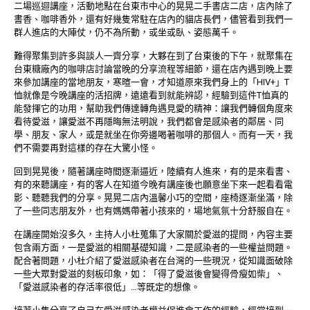
二場巡迴講座，活動地點在台東市中心的晃晃二手書店二店，店內除了
書香、咖啡香外，還有好幾隻常駐在店內的貓店長們，儘管看到我們一
群人進店的大陣仗，仍不為所動，或坐或臥、姿態萬千。
難得聚集到許多與談人一齊分享，大夥在到了台東後的下午，就聚集在
台東糖廠內的咖啡店討論當晚的分享流程等細節，還在店內遇到晚上要
來參加講座的當地朋友，寒暄一會，才知道原來我們身上的「HIV+」T
恤就像是今晚講座的活招牌，遠遠看到就能辨認，經驗到這件T恤真的
能發揮它的功用，幫助我們傳達轉角遇見愛的精神：讓我們轉個角度來
看待愛滋，讓愛滋不再隱晦無法明說，我們都會是感染者的鄰居、同
學、朋友、家人，或是就坐在你旁邊喝著咖啡的那個人。而有一天，我
們不需要再對這樣的存在大驚小怪。
回到晃晃後，隨著講座時間逐漸逼近，陸續有人進來，有的是來看書、
有的來聽講座，有的客人在知道今晚有講座後也願意坐下來一起看看電
影、聽聽我們的分享。晃晃二店內溫馨小巧的空間，座椅逐漸坐滿，除
了一些同志朋友外，也有媽媽帶著小孩來的，場地氣氛十分舒服自在。
在講座開始沒多久，主持人小杜蒐集了大家關於愛滋的提問，內容主要
包含兩方面，一是愛滋的相關基礎知識，二是感染者的一些權益問題。
配合著問題，小杜介紹了愛滋感染者在台灣的一些現況，從知識面破除
一些大眾對愛滋的刻板印象，如：「得了愛滋後會變得骨瘦如柴」、
「愛滋感染者的存活率很低」…等既定的想像。