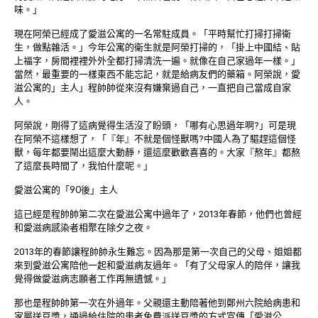
味。」
現在阿榮已經成了愛滋公寓的一名常駐成員。「平時幫忙打掃打掃衛
生，做點雜活。」今年公寓的衛生就是阿榮打掃的，「掛上中國結、貼
上福字，房間裡裡外外全都打掃清洗一遍。就像在自己家過年一樣。」
當然，最重要的一樣東西不能忘記，就是給病友們的藥箱。阿榮說，愛
滋公寓的」主人」程帥帥從來沒有嫌棄過自己，一直把自己當成自家
人。
阿榮說，剛得了這病覺得生活沒了盼頭，「哪有心思過年啊?」可是現
在阿榮不這樣想了，「『年』不就是個怪獸嗎?中國人為了驅趕這個怪
獸，每年都要鬧出這麼大動靜，還這麼歡歡喜喜的。大家『熬年』都熬
了這麼長時間了，我怕什麼呢。」
愛滋公寓的「90後」主人
這已經是程帥帥第二次在愛滋公寓中過年了，2013年春節，他們也曾經
和愛滋病感染者相聚在除夕之夜。
2013年的春節讓程帥帥永生難忘。因為那是第一次自己的父母、姐姐都
來到愛滋公寓陪他一起和愛滋病友過年。「有了父母家人的陪伴，讓我
覺得做愛滋病志願者工作再無遺憾。」
那也是程帥帥第一次在外過年。父親還主動陪著他到鄭州六院給病患和
家屬送豆漿，通過給住院的患者免費派送豆漿的方式宣傳「愛滋公