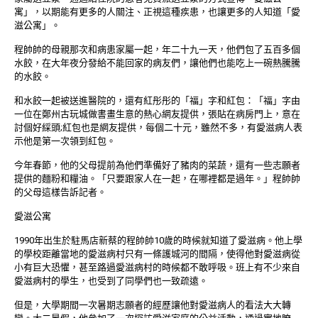
寓」，以期能有更多的人關注、正視這種疾患，也讓更多的人知道「愛
滋公寓」。
程帥帥的母親那次和病患家屬一起，年二十九一天，他們包了五百多個
水餃，在大年夜分發給不能回家的病友們，讓他們也能吃上一碗熱騰騰
的水餃。
和水餃一起被送進醫院的，還有紅彤彤的「福」字和紅包：「福」字由
一位在鄭州古玩城做書畫生意的熱心網友提供，張貼在病房門上，意在
討個好綵頭;紅包也是網友提供，每個二十元，雖然不多，有愛滋病人表
示他是第一次領到紅包。
今年春節，他的父母提前為他們準備好了豬肉的菜蔬，還有一些志願者
提供的麵粉和糧油。「只要跟家人在一起，在哪裡都是過年。」程帥帥
的父母這樣告訴記者。
愛滋公寓
1990年出生於駐馬店新蔡的程帥帥10歲的時候就知道了愛滋病。他上學
的學校距離當地的愛滋病村只有一條護城河的間隔，使得他對愛滋病從
小有巨大恐懼，甚至路過愛滋病村的時候都不敢呼吸。班上有不少來自
愛滋病村的學生，也受到了同學們也一致疏遠。
但是，大學期間一次暑期志願者的經歷讓他對愛滋病人的看法大大轉