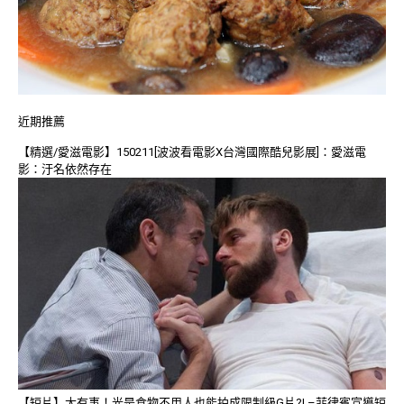
近期推薦
【精選/愛滋電影】150211[波波看電影X台灣國際酷兒影展]：愛滋電
影：汙名依然存在
【短片】太有事！光是食物不用人也能拍成限制級G片?! –菲律賓宣導短