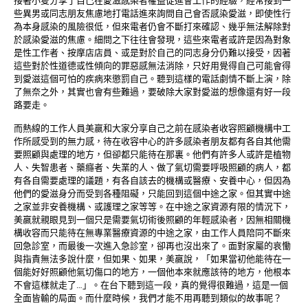
接著小隻分享了自己在愛滋感染者權益促進會工作的經驗，經常接到一
些異男或同志朋友焦慮地打電話進來詢問自己會否感染愛滋，即使性行
為本身感染的風險很低，但來電者仍會不斷打來確認、幾乎無法解除對
於感染愛滋的焦慮。細問之下往往會發現，這些來電者或許是因為對象
是性工作者、按摩店店員、或是對於自己的同志身分仍難以接受，因著
這些對於性道德或性傾向的罪惡感無法消除，只好用覺得自己可能會得
到愛滋這個可怕的疾病來懲罰自己。聽到這樣的電話劇情不斷上演，除
了無奈之外，其實也會有些難過，要破除大家對愛滋的想像還有好一段
路要走。
而熱線的工作人員美嬴和大家分享自己之前在感染者收容照顧機構中工
作所感受到的無力感，待在收容中心的許多感染者朋友都有各自其他需
要照顧與處理的地方，但卻都只能待在那裏。他們有許多人或許是植物
人、失智患者、藥癮者、失業的人、做了氣切需要呼吸照顧的病人，都
有各自需要處理的議題，有各自該去的機構或醫療、安養中心，但因為
他們的愛滋身分而受到各種阻礙，只能回到這個中途之家。但其實中途
之家並非安養機構、或護理之家等等。在中途之家資源有限的情況下，
美嬴就親眼見到一個只是需要氣切術後照顧的年輕感染者，因無相關機
構收容而只能待在無專業醫療資源的中途之家，由工作人員陪同不斷來
回急診室，而最後一次進入急診室，卻再也沒出來了。面對家屬的哀慟
與指責無法多說什麼，但如果、如果，美嬴說，「如果當初他能待在一
個能好好照顧他氣切傷口的地方，一個他本來就應該待的地方，他根本
不會這樣就走了…」。在台下聽到這一段，真的覺得很難過，這是一個
全面皆輸的局面。而什麼時候，我們才能不用再聽到類似的故事呢？