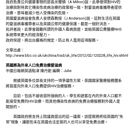
政府負責公共健康事物的部長米爾頓（A Milton)說，此舉使得對HIV的
治療與對待其它傳染性疾病治療的政策相一致。對愛滋病毒攜帶者提供
治療，意味著減少他人受傳染的危險。
英國愛滋病協會負責人安德森教授（J Anderson)說，這對生活在英國
的愛滋病毒攜帶者以及英國公眾的健康保護，都是一個好消息。
批評者說，此舉會鼓勵所謂的外國人看病旅遊，並給英國公費醫療NHS
系統帶來更大的經濟壓力。
政府保證，將出台嚴格的規定，防止有人濫用這項服務。
文章出處：
http://www.bbc.co.uk/ukchina/trad/uk_life/2012/02/120228_life_hiv.shtml
英國將為外來人口免費治療愛滋病
中國日報網英語點津 陳丹妮 編輯：Julie
根據英國多位部長支持的一項爭議性方案，英國國家醫療服務體系
將首度向外來人口免費提供HIV治療服務。
目前，包括不被收容所接納的人、學生和遊客在內的外來人口都不
能接受免費的HIV治療，而其他傳染性疾病的免費治療服務對外國人是
開放的。
英國政府將支持上院議員提出的這一議案，該提案將終結英國的“失
常”現象，讓那些未在英國合法定居的人也可以享受免費治療。