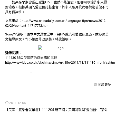
如果在早期診斷出感染HIV，雖然不能治愈，但卻可以讓許多人得
到治療。根據英國的愛滋信托基金會，許多人服用抗病毒藥物後便不再
具有傳染性。
文章出處：
http://www.chinadaily.com.cn/language_tips/news/2012-
02/29/content_14717772.htm
SongYY說明：原本中文譯文當中，將HIV感染和愛滋病混談，故參照英
文報導原文，作小幅度修改調整，特此說明。
延伸閱讀
：
111130 BBC 英國防治愛滋病的挑戰
http://www.bbc.co.uk/ukchina/simp/uk_life/2011/11/111130_life_hiv.shtm
TAG: 外籍感染者
…
閱讀更多
2011-12-06
【英國／感染者就業權】111205 新華網：英國將取消“愛滋醫生”禁令