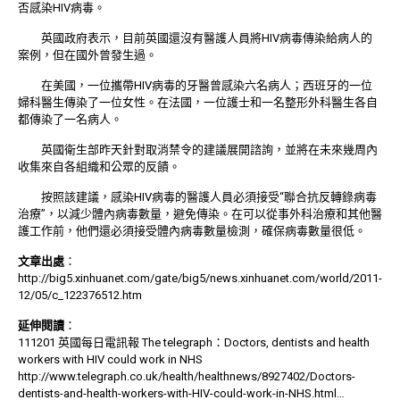
否感染HIV病毒。
英國政府表示，目前英國還沒有醫護人員將HIV病毒傳染給病人的
案例，但在國外曾發生過。
在美國，一位攜帶HIV病毒的牙醫曾感染六名病人；西班牙的一位
婦科醫生傳染了一位女性。在法國，一位護士和一名整形外科醫生各自
都傳染了一名病人。
英國衛生部昨天針對取消禁令的建議展開諮詢，並將在未來幾周內
收集來自各組織和公眾的反饋。
按照該建議，感染HIV病毒的醫護人員必須接受“聯合抗反轉錄病毒
治療”，以減少體內病毒數量，避免傳染。在可以從事外科治療和其他醫
護工作前，他們還必須接受體內病毒數量檢測，確保病毒數量很低。
文章出處
：
http://big5.xinhuanet.com/gate/big5/news.xinhuanet.com/world/2011-
12/05/c_122376512.htm
延伸閱讀
：
111201 英國每日電訊報 The telegraph：Doctors, dentists and health
workers with HIV could work in NHS
http://www.telegraph.co.uk/health/healthnews/8927402/Doctors-
dentists-and-health-workers-with-HIV-could-work-in-NHS.html
…