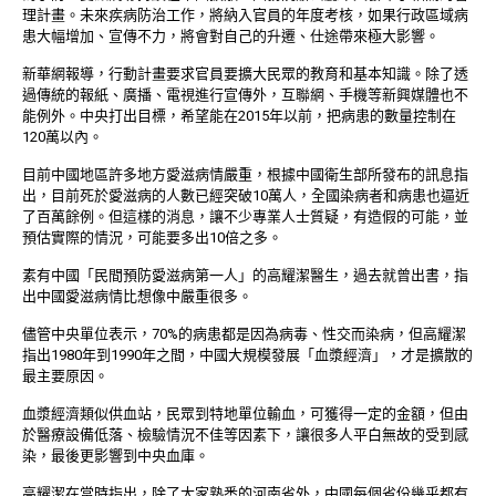
理計畫。未來疾病防治工作，將納入官員的年度考核，如果行政區域病
患大幅增加、宣傳不力，將會對自己的升遷、仕途帶來極大影響。
新華網報導，行動計畫要求官員要擴大民眾的教育和基本知識。除了透
過傳統的報紙、廣播、電視進行宣傳外，互聯網、手機等新興媒體也不
能例外。中央打出目標，希望能在2015年以前，把病患的數量控制在
120萬以內。
目前中國地區許多地方愛滋病情嚴重，根據中國衛生部所發布的訊息指
出，目前死於愛滋病的人數已經突破10萬人，全國染病者和病患也逼近
了百萬餘例。但這樣的消息，讓不少專業人士質疑，有造假的可能，並
預估實際的情況，可能要多出10倍之多。
素有中國「民間預防愛滋病第一人」的高耀潔醫生，過去就曾出書，指
出中國愛滋病情比想像中嚴重很多。
儘管中央單位表示，70%的病患都是因為病毒、性交而染病，但高耀潔
指出1980年到1990年之間，中國大規模發展「血漿經濟」，才是擴散的
最主要原因。
血漿經濟類似供血站，民眾到特地單位輸血，可獲得一定的金額，但由
於醫療設備低落、檢驗情況不佳等因素下，讓很多人平白無故的受到感
染，最後更影響到中央血庫。
高耀潔在當時指出，除了大家熟悉的河南省外，中國每個省份幾乎都有