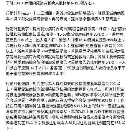
下降30%，存活的感染者和病人數控制在120萬左右。
行動計劃指出，十二五期間，需減少愛滋病新發感染，降低愛滋病病死
率，減少對受愛滋病影響人群的歧視，提高感染者和病人生存質量。
行動計劃要求，提高愛滋病綜合防治知識(包括愛滋病、性病、丙肝防治
知識和無償獻血知識)知曉率，15-60歲城鎮居民達到85%以上，農村居
民達到80%以上；出入境人群、流動人口和15-49歲婦女達到85%以上；
高危行為人群和青少年達到90%以上；監管場所的被監管人員達到95%
以上。所有普通中學、中等職業學校、普通高等學校每學年按照規定要
求開展愛滋病綜合防治知識專題教育或宣傳教育活動；各級主要新聞媒
體刊播愛滋病綜合防治知識公益廣告占公益廣告的比例達到5%以上。人
口獻血率達到10/千人口，各省(區、市)獻血量和獻血人次的增長水平不
低于當地醫療服務需求的增長水平。
行動計劃強調，對高危行為人群的有效幹預措施覆蓋率需達到90%以
上，接受愛滋病檢測並知曉檢測結果的比例達到70%以上；所有計劃生
育技術服務機構發放和推廣使用安全套；95%的賓館等公共場所擺放安
全套或設置自動售套機；高危行為人群安全套使用率達到90%以上；登
記在冊阿片類物質(主要指海洛因)成癮者500人以上的縣(市、區)建立戒
毒藥物維持治療門診及其延伸服藥點，為70%以上符合條件的成癮者提
供戒毒藥物維持治療服務；參加戒毒藥物維持治療人員愛滋病年新發感
染率控制在1%以下；靜脈注射吸毒人群共用注射器具比例控制在15%以
下。