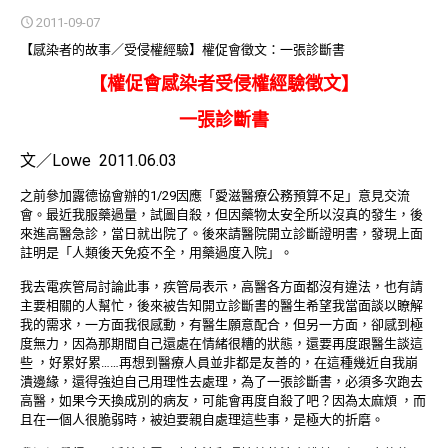
2011-09-07
【感染者的故事／受侵權經驗】權促會徵文：一張診斷書
【權促會感染者受侵權經驗徵文】
一張診斷書
文／Lowe 2011.06.03
之前參加露德協會辦的1/29因應「愛滋醫療公務預算不足」意見交流
會。最近我服藥過量，試圖自殺，但因藥物太安全所以沒真的發生，後
來進高醫急診，當日就出院了。後來請醫院開立診斷證明書，發現上面
註明是「人類後天免疫不全，用藥過度入院」。
我去電疾管局討論此事，疾管局表示，高醫各方面都沒有違法，也有請
主要相關的人幫忙，後來被告知開立診斷書的醫生希望我當面談以瞭解
我的需求，一方面我很感動，有醫生願意配合，但另一方面，卻感到極
度無力，因為那期間自己還處在情緒很糟的狀態，還要再度跟醫生談這
些 ，好累好累……再想到醫療人員並非都是友善的，在這種幾近自我崩
潰邊緣，還得強迫自己用理性去處理，為了一張診斷書，必須多次跑去
高醫，如果今天換成別的病友，可能會再度自殺了吧？因為太麻煩 ，而
且在一個人很脆弱時，被迫要親自處理這些事，是極大的折磨。