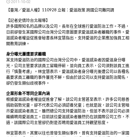
2011-10-02
【臺灣／愛滋人權】110928 立報：愛滋政策 跨國公司難同調
【記者史倩玲台北報導】
許多國際知名的品牌以及公司，長年在全球進行愛滋防治工作。不過，
日前卻發生某國際公司台灣分公司意圖要求愛滋感染者離職的事件。愛
滋感染者權益促進會秘書長林宜慧指出，支持愛滋的企業應加強員工相
關教育訓練。
身分曝光屢遭要求離職
某支持愛滋防治的國際公司台灣分公司中，愛滋感染者因愛滋身分曝
光，公司主管要求該員工留職停薪，並向員工表示，公司須對該員工進
行「慎重考慮」。林宜慧表示，愛滋感染者身分曝光後遭公司以各種名
義要求員工離職的事件屢見不鮮，但由於該公司以支持愛滋防治聞名，
卻仍發生類似歧視事件。
企業形象不等同企業內涵
根據愛滋感染者權益促進會了解，該公司主管甚至表示，許多公司慈善
捐助弱勢兒童，卻不代表公司必須認養兒童；也就是說，該公司主管暗
示愛滋感染者員工，雖然總公司支持愛滋防治，但並不表示該公司必須
繼續聘用愛滋員工。目前該位愛滋感染者雖然仍在該國際公司工作，不
過，該國際公司主管卻仍對是否聘用愛滋員工持觀望態度。
林宜慧表示，其實以往也曾發生類似事件，曾有支持愛滋防治的一家國