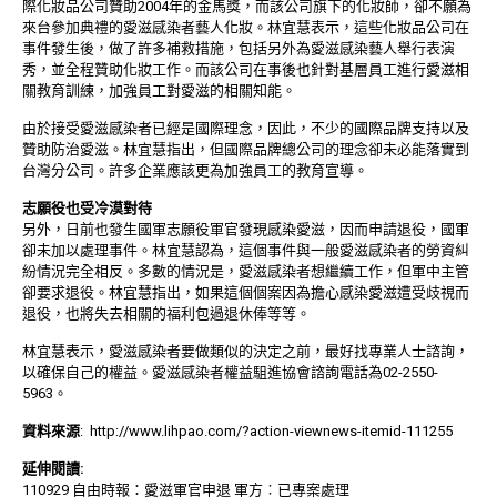
際化妝品公司贊助2004年的金馬獎，而該公司旗下的化妝師，卻不願為
來台參加典禮的愛滋感染者藝人化妝。林宜慧表示，這些化妝品公司在
事件發生後，做了許多補救措施，包括另外為愛滋感染藝人舉行表演
秀，並全程贊助化妝工作。而該公司在事後也針對基層員工進行愛滋相
關教育訓練，加強員工對愛滋的相關知能。
由於接受愛滋感染者已經是國際理念，因此，不少的國際品牌支持以及
贊助防治愛滋。林宜慧指出，但國際品牌總公司的理念卻未必能落實到
台灣分公司。許多企業應該更為加強員工的教育宣導。
志願役也受冷漠對待
另外，日前也發生國軍志願役軍官發現感染愛滋，因而申請退役，國軍
卻未加以處理事件。林宜慧認為，這個事件與一般愛滋感染者的勞資糾
紛情況完全相反。多數的情況是，愛滋感染者想繼續工作，但軍中主管
卻要求退役。林宜慧指出，如果這個個案因為擔心感染愛滋遭受歧視而
退役，也將失去相關的福利包過退休俸等等。
林宜慧表示，愛滋感染者要做類似的決定之前，最好找專業人士諮詢，
以確保自己的權益。愛滋感染者權益駔進協會諮詢電話為02-2550-
5963。
資料來源
:
http://www.lihpao.com/?action-viewnews-itemid-111255
延伸閱讀:
110929 自由時報：愛滋軍官申退 軍方︰已專案處理