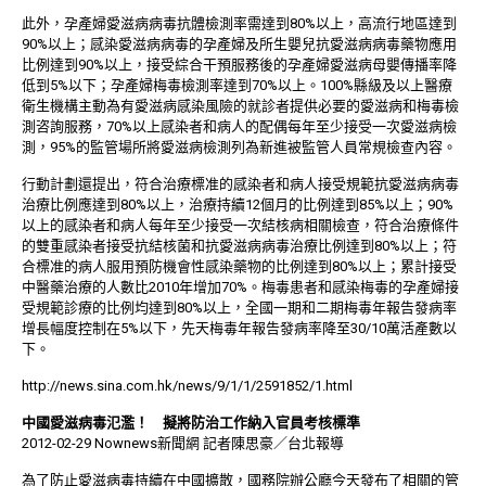
此外，孕產婦愛滋病病毒抗體檢測率需達到80%以上，高流行地區達到
90%以上；感染愛滋病病毒的孕產婦及所生嬰兒抗愛滋病病毒藥物應用
比例達到90%以上，接受綜合干預服務後的孕產婦愛滋病母嬰傳播率降
低到5%以下；孕產婦梅毒檢測率達到70%以上。100%縣級及以上醫療
衛生機構主動為有愛滋病感染風險的就診者提供必要的愛滋病和梅毒檢
測咨詢服務，70%以上感染者和病人的配偶每年至少接受一次愛滋病檢
測，95%的監管場所將愛滋病檢測列為新進被監管人員常規檢查內容。
行動計劃還提出，符合治療標准的感染者和病人接受規範抗愛滋病病毒
治療比例應達到80%以上，治療持續12個月的比例達到85%以上；90%
以上的感染者和病人每年至少接受一次結核病相關檢查，符合治療條件
的雙重感染者接受抗結核菌和抗愛滋病病毒治療比例達到80%以上；符
合標准的病人服用預防機會性感染藥物的比例達到80%以上；累計接受
中醫藥治療的人數比2010年增加70%。梅毒患者和感染梅毒的孕產婦接
受規範診療的比例均達到80%以上，全國一期和二期梅毒年報告發病率
增長幅度控制在5%以下，先天梅毒年報告發病率降至30/10萬活產數以
下。
http://news.sina.com.hk/news/9/1/1/2591852/1.html
中國愛滋病毒氾濫！ 擬將防治工作納入官員考核標準
2012-02-29 Nownews新聞網 記者陳思豪／台北報導
為了防止愛滋病毒持續在中國擴散，國務院辦公廳今天發布了相關的管