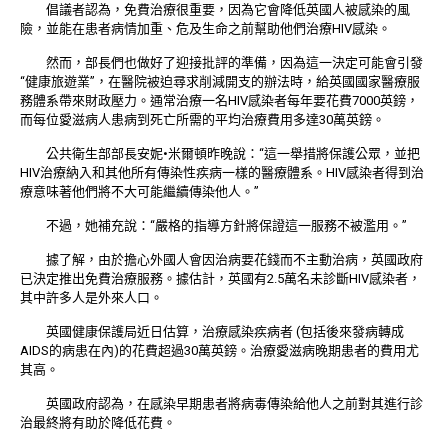
倡議者認為，免費治療很重要，因為它會降低英國人被感染的風
險，並能在患者病情加重、危及生命之前幫助他們治療HIV感染。
然而，部長們也做好了迎接批評的準備，因為這一決定可能會引發
“健康旅遊業”，在醫院被迫尋求削減開支的辦法時，給英國國家醫療服
務體系帶來財政壓力。通常治療一名HIV感染者每年要花費7000英鎊，
而每位愛滋病人患病到死亡所需的平均治療費用多達30萬英鎊。
公共衛生部部長安妮•米爾頓昨晚說：“這一舉措將保護公眾，並把
HIV治療納入和其他所有傳染性疾病一樣的醫療體系。HIV感染者得到治
療意味著他們將不大可能繼續傳染他人。”
不過，她補充說：“嚴格的指導方針將保證這一服務不被濫用。”
據了解，由於擔心外國人會因治病要花錢而不主動治病，英國政府
已決定推出免費治療服務。據估計，英國有2.5萬名未診斷HIV感染者，
其中許多人是外來人口。
英國健康保護局近日估算，治療感染疾病者 (包括後來發病轉成
AIDS的病患在內)的花費超過30萬英鎊。治療愛滋病晚期患者的費用尤
其高。
英國政府認為，在感染早期患者將病毒傳染給他人之前對其進行診
治最終將有助於降低花費。