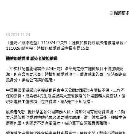
閱讀更多
2011-11-24
【臺灣／感染權益】111024 中央社：體檢加驗愛滋 感染者被迫離職／
111026 聯合報：體檢迫驗愛滋 雇主最多罰15萬
體檢加驗愛滋 感染者被迫離職
（中央社記者龍瑞雲台北24日電）法令規定勞工體檢項目不得加驗愛
滋，但有公司要求員工體檢加驗愛滋項目，愛滋感染的員工無法保密病
患身分，還被公司逼迫離職。
中華民國愛滋感染者權益促進會今天公開2個感染者隱私不保、工作不
保的案例，感染者A先生剛通過某大型餐飲店的外場服務人員面試，發
現新進員工體檢項目包含愛滋，讓A先生不知所措。
感染者B先生擔任某金融公司業務人員，得知公司有檢驗愛滋後，主動
要求醫院對於愛滋檢驗結果必須要隱匿處理，繳回體檢單後，卻被主管
層層包圍，詢問是不是有愛滋病，被迫簽下自願離職書離職。
愛滋感染者權益促進會秘書長林宜慧表示，依規定勞工體檢不得強制加