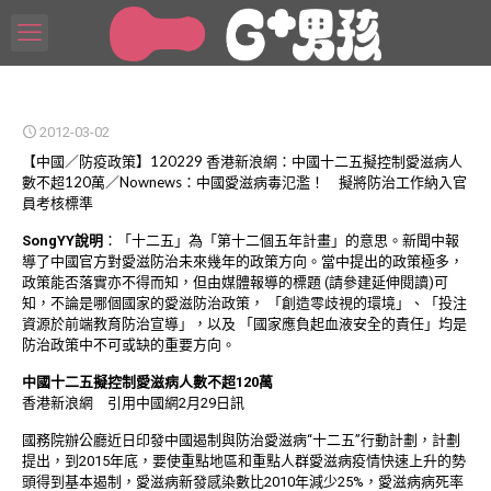
2012-03-02
【中國／防疫政策】120229 香港新浪網：中國十二五擬控制愛滋病人
數不超120萬／Nownews：中國愛滋病毒氾濫！ 擬將防治工作納入官
員考核標準
SongYY說明
：「十二五」為「第十二個五年計畫」的意思。新聞中報
導了中國官方對愛滋防治未來幾年的政策方向。當中提出的政策極多，
政策能否落實亦不得而知，但由媒體報導的標題 (請參建延伸閱讀)可
知，不論是哪個國家的愛滋防治政策， 「創造零歧視的環境」、「投注
資源於前端教育防治宣導」，以及 「國家應負起血液安全的責任」均是
防治政策中不可或缺的重要方向。
中國十二五擬控制愛滋病人數不超120萬
香港新浪網 引用中國網2月29日訊
國務院辦公廳近日印發中國遏制與防治愛滋病“十二五”行動計劃，計劃
提出，到2015年底，要使重點地區和重點人群愛滋病疫情快速上升的勢
頭得到基本遏制，愛滋病新發感染數比2010年減少25%，愛滋病病死率