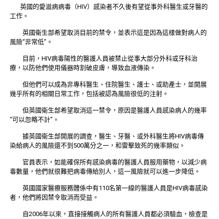
英國的愛滋病病毒（HIV）感染者不久後有望從事外科醫生或牙醫的
工作。
英國衛生部希望取消目前的禁令，並表示這是因為這樣做對病人的
風險“非常低”。
目前，HIV病毒陽性的醫護人員被禁止從事大部分外科或牙科治
療，以防他們使用儀器時割破皮膚，導致血液傳染。
但他們可以成為非專科醫生、住院醫生、護士、或助產士，並開展
幾乎所有的相關日常工作，包括被認為風險很低的注射。
但英國衛生部希望取消這一禁令，原因是醫護人員感染病人的幾率
“可以忽略不計”。
據英國衛生部開展的調查，醫生、牙醫、或外科醫生將HIV病毒傳
染給病人的風險還不到500萬分之一，和雷擊致死的幾率類似。
官員表示，如能確保所有感染病毒的醫護人員服用藥物，以減少病
毒數量，他們就很難把病毒傳給別人，這一風險就可以進一步降低。
英國國家醫療服務體係中有110名第一線的醫護人員是HIV病毒感染
者，他們將因禁令取消而受益。
自2006年以來，直接接觸病人的所有醫護人員都必須驗血，檢查是