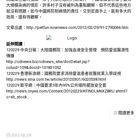
大規模染病的情形，許多村子沒有被列為重點觀察，但不代表這些地方
就沒有問題。如今中國將防制病情的責任，交到官員手上，能有多大的
效用，還有待觀察。
文章出處：
http://petfun.nownews.com/2012/02/29/91-2790066.htm
延伸閱讀
：
120229 中央日報：大陸國務院：加強血液安全管理 預防愛滋醫源性
傳播
http://cdnews.biz/cdnews_site/docDetail.jsp?
coluid=109&docid=101831052
120229 香港新浪網：國務院要求消除愛滋患者就醫就業入學歧視
http://news.sina.com.tw/article/20120301/6020538.html
120229 鉅亨網：中國要求5年內95%公共場所擺放安全套
http://news.cnyes.com/Content/20120229/KFINDLM6XZ8RU.shtml?
c=sh_stock
…
閱讀更多
2012-02-29