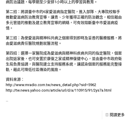
病防治議題，每學期至少安排1小時以上的學習與教育。
第二招：將請臺中市的6家愛滋病指定醫院，進入部隊、大專院校聯手
推動愛滋病防治教育宣導，讓青、少年獲得正確的防治觀念，相信藉由
多元管道的推動及建立教育宣導的網絡，可有效阻斷臺中市愛滋病疫
情。
第三招：為使愛滋與精神科共病之個案得到即時及妥善的醫療服務，將
由愛滋病責任醫院規劃就醫流程。
第四招：選擇一家醫院成為愛滋病與精神科疾病共同的指定醫院，個案
出院返家後，也可安置於康復之家或精神復健中心，並由臺中市政府衛
生局負責協調，與醫院建立支持服務系統，讓感染個案的服務能完整接
軌，藉此可降低社區傳染的風險。
資料來源：
http://www.mradio.com.tw/news_detail.php?sid=5962
http://tw.news.yahoo.com/article/url/d/a/110915/91/2ys7a.html
…
閱讀更多