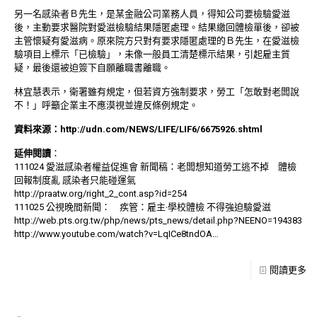
另一名感染者Ｂ先生，是某金融公司業務人員，得知公司要檢驗愛滋
後，主動要求醫院對愛滋檢驗結果隱匿處理。結果繳回體檢單後，卻被
主管懷疑有愛滋病。原來院方只對有要求隱匿處理的Ｂ先生，在愛滋檢
驗項目上標示「已檢驗」，未像一般員工清楚標示結果，引起雇主質
疑，最後還被迫簽下自願離職書離職。
林宜慧表示，衛署雖有規定，但若資方強制要求，勞工「怎敢對老闆說
不！」呼籲企業主不應漠視並違反條例規定。
資料來源：
http://udn.com/NEWS/LIFE/LIF6/6675926.shtml
延伸閱讀
：
111024 愛滋感染者權益促進會 新聞稿：老闆想知道勞工逃不掉 體檢
回報制度亂 感染者只能碰運氣
http://praatw.org/right_2_cont.asp?id=254
111025 公視晚間新聞： 疾管：雇主‧學校體檢 不得強迫驗愛滋
http://web.pts.org.tw/php/news/pts_news/detail.php?NEENO=194383
http://www.youtube.com/watch?v=LqICe8tndOA
…
閱讀更多