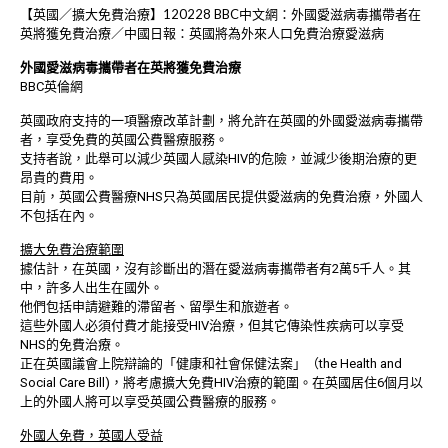
【英國／擴大免費治療】120228 BBC中文網：外國愛滋病毒攜帶者在
英將獲免費治療／中國日報：英國將為外來人口免費治療愛滋病
外國愛滋病毒攜帶者在英將獲免費治療
BBC英倫網
英國政府支持的一項醫療改革計劃，將允許在英國的外國愛滋病毒攜帶
者，享受免費的英國公費醫療服務。
支持者說，此舉可以減少英國人感染HIV的危險，並減少後期治療的更
昂貴的費用。
目前，英國公費醫療NHS只為英國居民提供愛滋病的免費治療，外國人
不包括在內。
擴大免費治療範圍
據估計，在英國，沒有診斷出的潛在愛滋病毒攜帶者有2萬5千人。其
中，許多人出生在國外。
他們包括申請避難的滯留者、留學生和旅遊者。
這些外國人必須付費才能接受HIV治療，但其它傳染性疾病可以享受
NHS的免費治療。
正在英國議會上院辯論的「健康和社會保健法案」（the Health and
Social Care Bill)，將考慮擴大免費HIV治療的範圍。在英國居住6個月以
上的外國人將可以享受英國公費醫療的服務。
外國人免費，英國人受益