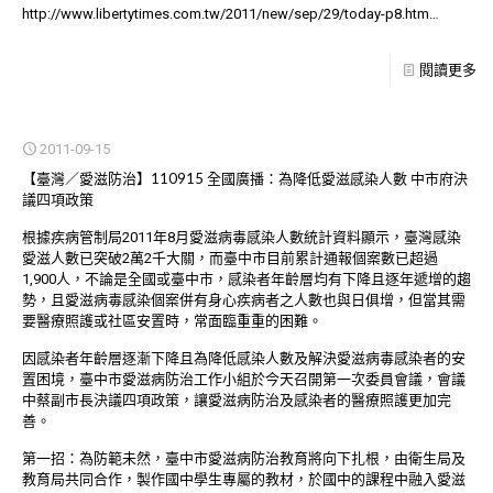
http://www.libertytimes.com.tw/2011/new/sep/29/today-p8.htm
…
閱讀更多
2011-09-15
【臺灣／愛滋防治】110915 全國廣播：為降低愛滋感染人數 中市府決
議四項政策
根據疾病管制局2011年8月愛滋病毒感染人數統計資料顯示，臺灣感染
愛滋人數已突破2萬2千大關，而臺中市目前累計通報個案數已超過
1,900人，不論是全國或臺中市，感染者年齡層均有下降且逐年遞增的趨
勢，且愛滋病毒感染個案併有身心疾病者之人數也與日俱增，但當其需
要醫療照護或社區安置時，常面臨重重的困難。
因感染者年齡層逐漸下降且為降低感染人數及解決愛滋病毒感染者的安
置困境，臺中市愛滋病防治工作小組於今天召開第一次委員會議，會議
中蔡副市長決議四項政策，讓愛滋病防治及感染者的醫療照護更加完
善。
第一招：為防範未然，臺中市愛滋病防治教育將向下扎根，由衛生局及
教育局共同合作，製作國中學生專屬的教材，於國中的課程中融入愛滋