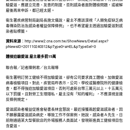
驗愛滋，應建立完善、友善的制度，否則感染者面對體檢問題，或被解
雇後再來申訴，都已經太遲。
衛生署疾病管制局副局長施文儀說，雇主不應該漠視「人類免疫缺乏病
毒傳染防治及感染者權益保障條例」，也不希望雇主透過加驗愛滋對感
染者貼標籤。
資料來源
：
http://www2.cna.com.tw/ShowNews/Detail.aspx?
pNewsID=201110240312&pType0=aHEL&pTypeSel=0
體檢迫驗愛滋 雇主最多罰15萬
聯合報╱記者陳俐君／台北報導
衛生署明訂勞工健檢不得加驗愛滋，卻有公司要求員工體檢，加做愛滋
病毒檢驗項目。對此，疾管局昨表示，公司、學校或醫療院所的健康檢
查，都不得強迫加驗愛滋項目，否則可處新台幣三萬元以上，十五萬元
以下罰鍰。且對勞工生理隱私，雇主沒有「知的權利」，不應漠視並違
反條例規定。
愛滋感染者權益促進會秘書長林宜慧說，最近接獲兩起愛滋感染者，因
不願暴露愛滋感染病史，導致工作不保案例。她說，感染者Ａ先生，日
前剛通過某大型餐飲店的外場服務人員面試，發現新進員工健檢項目包
含愛滋。