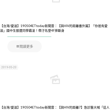
【台灣/愛滋】190504ETtoday新聞雲：【與HIV的距離番外篇】「你爸有愛
滋」國中生狠遭同學霸凌！帶汙名墜4F摔斷身
閱讀更多
2019-05-20
【台灣/愛滋】190504ETtoday新聞雲：【與HIV的距離7】急診醫大喊「這人