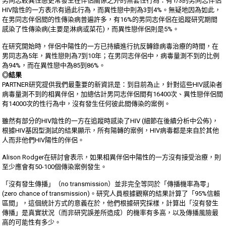
男同志較異性戀更常發生在伴侶關係之外的無套性行為：有1/3的男同志伴侶
HIV陰性的一方表示有過此行為，而異性戀中則為3到4%。無疑地因為如此，
在男同志伴侶間的性傳染病普遍許多，有16%的男同志伴侶在追蹤研究期間
感染了性傳染病(主要是淋病或菜花)，而異性戀伴侶則是5%。
在研究開始時，伴侶中陽性的一方已持續進行抗反轉錄病毒治療的時間，在
男同志為5年，異性戀則為7到10年；在男同志伴侶中，病毒量測不到的比例
為94%，而在異性戀中為85到86%。
◎結果
PARTNER研究提供我們最重要的新資訊是：到目前為止，針對這些HIV感染者
病毒量測不到的相異伴侶，加總估計男同志伴侶間有16400次、異性戀伴侶間
有14000次的性行為中，沒有發生任何彼此間傳染的案例。
雖然有部分的HIV陰性的一方在追蹤時感染了HIV (細節在後續分析中公佈)，
根據HIV基因型測試的結果顯示，所有陽轉的案例，HIV病毒都是來自於其他
人而非他們HIV陽性的伴侶。
Alison Rodger在研討會表示，如果相異伴侶中陽性的一方沒有接受治療，則
至少應會有50-100個傳染案例發生。
「沒有發生傳播」（no transmission）並非完全等同於「傳播機率為零」
(zero chance of transmission)。研究人員根據觀察的結果計算了「95%信賴
區間」，這個統計方式的意義在於，他們根據研究採樣，計算出「沒有發生
傳播」是真實狀況（而非研究誤差所造成）的機率有多高，以及傳播風險最
高的可能性有多少。