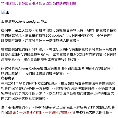
特別感謝台北榮總感染科顧文瑋醫師協助校訂翻譯
計畫主持人Jens Lundgren博士
這個史上第二大規模，針對使用抗反轉錄病毒藥物治療（ART）的感染者傳染
性的研究發現，病毒量維持在200 copies/ml以下的HIV感染者，不管是進行
肛交或陰道交，均無發生任何一例造成他人的感染。
根據這個研究的統計分析顯示，與成功治療HIV病毒的感染者發生任何形式的
肛交而感染HIV的最高機率為1％，當非感染者扮演0號且有內射的情況下的最
高機率為4％，然而真實的機率或許會更接近於0％。
研究發表者Alison Rodger被問及病毒量測不到的感染者傳播HIV的機會時，
她的回應是：「我們最佳估計的機率是零」。
◎參與者
先前2011年發表的HPTN 052研究顯示，抗反轉錄病毒藥物療法在異性戀感染
相異伴侶間 (感染HIV的一方服藥)，可達到96%減少傳染的效果，不過這項研
究中收案的男同志伴侶太少了，以至於無法判斷藥物的效果是否也適用於男
同志伴侶或是透過肛交的傳染。
為了彌補證據的不足，PARTNER研究至目前為止已經招募了1110對感染相異
伴侶
(譯註：一方為HIV陽性，一方為HIV陰性)，
其中40%為男同志的伴侶。