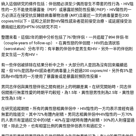
納入這個研究的條件包括：伴侶間必須至少偶而發生不帶套的性行為、HIV陰
性的一方不能使用暴露後（PEP）或暴露前預防性投藥( PrEP)、HIV陽性的一
方必須正在接受抗反轉錄病毒藥物治療 (ART)且最近一次的病毒量要在200
copies/ml以下。這和之前針對HIV陽性感染者提前接受治療、或延遲接受治
療兩組比較的HPTN 052研究不同。
整體來看，這個2年的期中分析包括了767對伴侶，一共追蹤了894 伴侶-年
（couple-years of follow-up）。在異性戀的伴侶間，HIV的血清狀態
（serostatus）分布平均：有半數的伴侶中是男生有HIV，另外一半的伴侶則
是女生這一方有HIV。
有一些伴侶被排除在結果分析中之外。大部分的人是因為沒有回來繼續追
蹤，但16％是因為HIV感染者的病毒量上升超過200 copies/ml，另外有3%是
因為HIV陰性的一方使用了暴露後或是暴露前預防性投藥。
男同志伴侶與異性戀伴侶之間有統計上的明顯差異。在研究開始時，同志伴
侶間進行無套性愛的時期平均較短，為1.5年，異性戀男性則為2.5年，異性戀
女性為3.5年。
在研究追蹤期間。所有的異性戀相異伴侶中，HIV陰性的一方均表示曾經有過
無套的陰道交，其中72%有體內射精。男同志相異伴侶中HIV陰性的一方70%
的人表示有當過肛交中的0號，40%在當0號時有體內射精，30%的人則僅當過
1號。除此之外，也有相當比例的異性戀伴侶表示有過肛交。