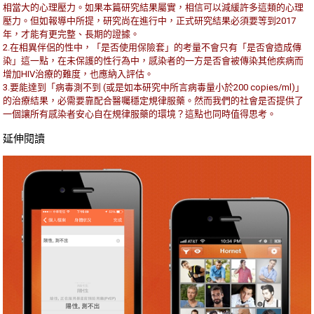
相當大的心理壓力。如果本篇研究結果屬實，相信可以減緩許多這類的心理
壓力。但如報導中所提，研究尚在進行中，正式研究結果必須要等到2017
年，才能有更完整、長期的證據。
2.在相異伴侶的性中，「是否使用保險套」的考量不會只有「是否會造成傳
染」這一點，在未保護的性行為中，感染者的一方是否會被傳染其他疾病而
增加HIV治療的難度，也應納入評估。
3.要能達到「病毒測不到 (或是如本研究中所言病毒量小於200 copies/ml)」
的治療結果，必需要靠配合醫囑穩定規律服藥。然而我們的社會是否提供了
一個讓所有感染者安心自在規律服藥的環境？這點也同時值得思考。
延伸閱讀