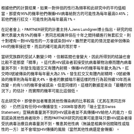
根據他們的計算結果，如果一對伴侶的性行為頻率和此研究中的平均值相
當，那麼有95%的機率他們傳播HIV病毒給對方的可能性為每年最高0.45%；
若他們進行肛交，可能性則為每年最高1%。
在記者會上，PARTNER研究的計畫主持人Jens Lundgren博士指出，研究的結
果代表最大有5%的機率，男同志相異伴侶在十年之間持續進行無套肛交，則
十對裡有一對HIV陰性的一方會感染到HIV。雖然更可能的情況是被伴侶傳染
HIV的機率接近零，而且的確可能真的等於零。
當研究族群的受試人數變少時 ，信賴區間也會變大，因此所得到的結論也會
比較不是那麼「精準」。這代表HIV感染者若接受抗病毒藥物治療而體內病毒
量測不到，則發生陰道交又有體內射精、傳播HIV的機率每年最大為2%，肛
交時0號被傳染的機率每年最大為2.5%，發生肛交又有體內射精時、0號被傳
染的機率則為每年最大4%。後者的數據暗示著這樣的性行為若持續10年而未
改變，約有1/3的機率會被感染，但是同樣的，這樣的數據是來自「最糟的情
況下」的估計，而實際的機率可能比這個低。
在此研究中，即使參加者罹患其他性傳染病的比率較高（尤其在男同志伴
侶），仍然沒有任何HIV傳播發生。2008年發表的「瑞士宣言Swiss
Statement」宣稱病毒量測不到的HIV感染者並不具傳播HIV給他人的能力，但
若感染其他性病者除外；然而PARTNER研究的結果可能意味只要HIV感染者接
受抗病毒治療且病毒量測不到，罹患其他性病（無論是相異伴侶間陽性或陰
性的一方）並不會增加HIV傳播的風險（當然其他性病還是會傳播）。