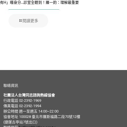
有H」曝身分…診室全聽到！羅一鈞：理解最重要
閱讀更多
聯絡資訊
社團法人台灣同志諮詢熱線協會
行政電話 02-2392-1969
傳真電話 02-2392-1994
辦公時間 週一至週五 14:00~22:00
協會地址 100028 臺北市羅斯福路二段70號12樓
(捷運古亭站7號出口)