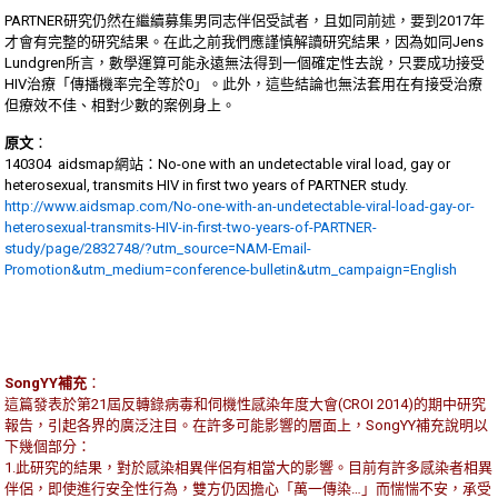
PARTNER研究仍然在繼續募集男同志伴侶受試者，且如同前述，要到2017年
才會有完整的研究結果。在此之前我們應謹慎解讀研究結果，因為如同Jens
Lundgren所言，數學運算可能永遠無法得到一個確定性去說，只要成功接受
HIV治療「傳播機率完全等於0」。此外，這些結論也無法套用在有接受治療
但療效不佳、相對少數的案例身上。
原文
：
140304 aidsmap網站：No-one with an undetectable viral load, gay or
heterosexual, transmits HIV in first two years of PARTNER study.
http://www.aidsmap.com/No-one-with-an-undetectable-viral-load-gay-or-
heterosexual-transmits-HIV-in-first-two-years-of-PARTNER-
study/page/2832748/?utm_source=NAM-Email-
Promotion&utm_medium=conference-bulletin&utm_campaign=English
SongYY補充
：
這篇發表於第21屆反轉錄病毒和伺機性感染年度大會(CROI 2014)的期中研究
報告，引起各界的廣泛注目。在許多可能影響的層面上，SongYY補充說明以
下幾個部分：
1.此研究的結果，對於感染相異伴侶有相當大的影響。目前有許多感染者相異
伴侶，即使進行安全性行為，雙方仍因擔心「萬一傳染…」而惴惴不安，承受